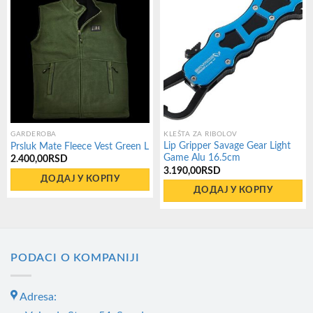
GARDEROBA
KLEŠTA ZA RIBOLOV
Lip Gripper Savage Gear Light
Prsluk Mate Fleece Vest Green L
Game Alu 16.5cm
2.400,00
RSD
3.190,00
RSD
ДОДАЈ У КОРПУ
ДОДАЈ У КОРПУ
PODACI O KOMPANIJI
Adresa: