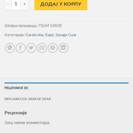
Zaštita za Vrat Ii Glavu od Flisa Savage Gear/Black количина
ДОДАЈ У КОРПУ
Шифра производа:
7SGM 50838
Категорије:
Garderoba
,
Kape
,
Savage Gear
РЕЦЕНЗИЈЕ (0)
DEKLARACIJA SAVAGE GEAR
Рецензије
Још нема коментара.