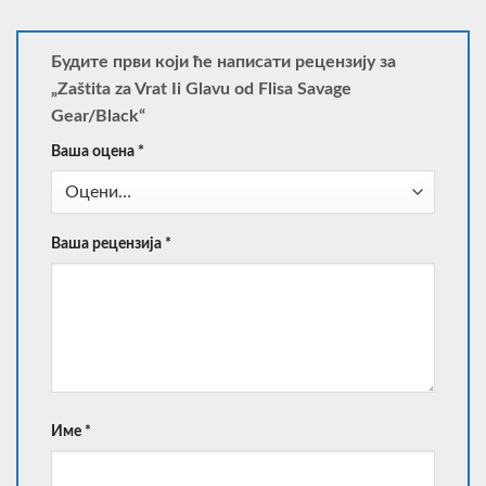
Будите први који ће написати рецензију за
„Zaštita za Vrat Ii Glavu od Flisa Savage
Gear/Black“
Ваша оцена
*
Ваша рецензија
*
Име
*