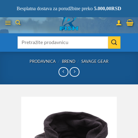
Skip
066/68-68-333
- KOMPLETNA RIBOLOVAČKA OPREMA NA JEDNOM
Besplatna dostava za porudžbine preko
5.000,00
RSD
MESTU!
to
content
Претрага
за:
PRODAVNICA
/
BREND
/
SAVAGE GEAR