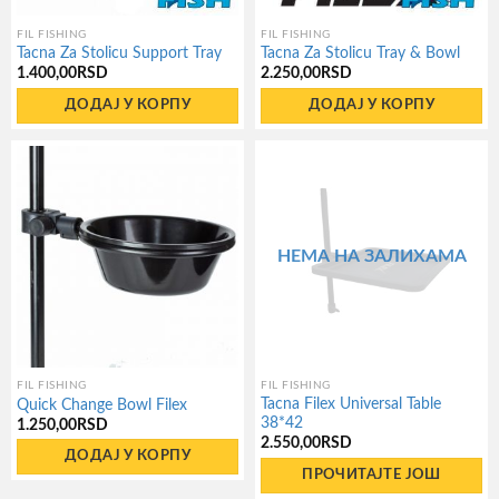
FIL FISHING
FIL FISHING
Tacna Za Stolicu Support Tray
Tacna Za Stolicu Tray & Bowl
1.400,00
RSD
2.250,00
RSD
ДОДАЈ У КОРПУ
ДОДАЈ У КОРПУ
НЕМА НА ЗАЛИХАМА
FIL FISHING
FIL FISHING
Tacna Filex Universal Table
Quick Change Bowl Filex
38*42
1.250,00
RSD
2.550,00
RSD
ДОДАЈ У КОРПУ
ПРОЧИТАЈТЕ ЈОШ