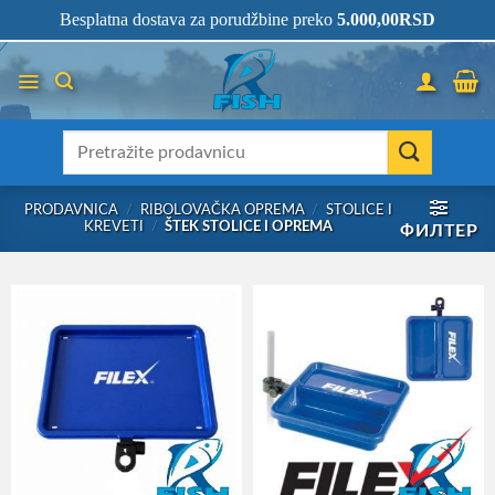
Skip
066/68-68-333
- KOMPLETNA RIBOLOVAČKA OPREMA NA JEDNOM
Besplatna dostava za porudžbine preko
5.000,00
RSD
MESTU!
to
content
Претрага
за:
PRODAVNICA
/
RIBOLOVAČKA OPREMA
/
STOLICE I
KREVETI
/
ŠTEK STOLICE I OPREMA
ФИЛТЕР