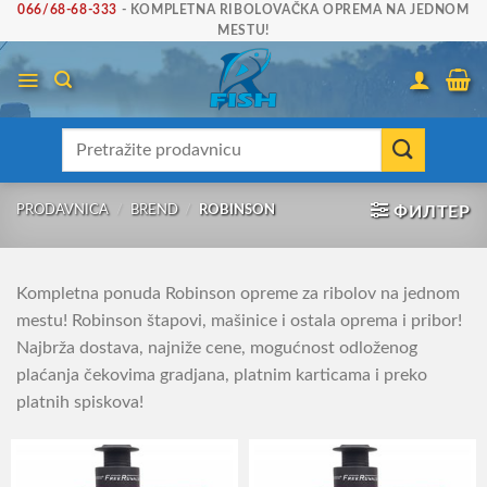
Skip
066/68-68-333
- KOMPLETNA RIBOLOVAČKA OPREMA NA JEDNOM
MESTU!
to
content
Претрага
за:
PRODAVNICA
/
BREND
/
ROBINSON
ФИЛТЕР
Kompletna ponuda Robinson opreme za ribolov na jednom
mestu! Robinson štapovi, mašinice i ostala oprema i pribor!
Najbrža dostava, najniže cene, mogućnost odloženog
plaćanja čekovima gradjana, platnim karticama i preko
platnih spiskova!