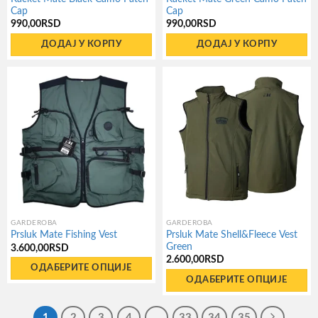
Cap
Cap
990,00
RSD
990,00
RSD
ДОДАЈ У КОРПУ
ДОДАЈ У КОРПУ
GARDEROBA
GARDEROBA
Prsluk Mate Shell&Fleece Vest
Prsluk Mate Fishing Vest
Green
3.600,00
RSD
2.600,00
RSD
ОДАБЕРИТЕ ОПЦИЈЕ
ОДАБЕРИТЕ ОПЦИЈЕ
Овај
Овај
производ
производ
1
2
3
4
…
33
34
35