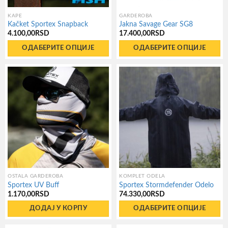
KAPE
GARDEROBA
Kačket Sportex Snapback
Jakna Savage Gear SG8
4.100,00
RSD
17.400,00
RSD
ОДАБЕРИТЕ ОПЦИЈЕ
ОДАБЕРИТЕ ОПЦИЈЕ
Овај
Овај
производ
производ
има
има
више
више
варијанти.
варијанти.
Опције
Опције
могу
могу
бити
бити
изабране
изабране
на
на
OSTALA GARDEROBA
KOMPLET ODELA
Sportex UV Buff
Sportex Stormdefender Odelo
страници
страници
1.170,00
RSD
74.330,00
RSD
производа.
производа.
ДОДАЈ У КОРПУ
ОДАБЕРИТЕ ОПЦИЈЕ
Овај