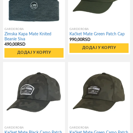
могу
бити
изабране
на
GARDEROBA
GARDEROBA
Zimska Kapa Mate Knited
Kačket Mate Green Patch Cap
страници
Beanie Siva
990,00
RSD
производа.
490,00
RSD
ДОДАЈ У КОРПУ
ДОДАЈ У КОРПУ
GARDEROBA
GARDEROBA
Kačket Mate Black Camo Patch
Kačket Mate Green Camo Patch