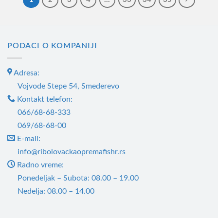
има
има
више
више
варијанти.
варијанти.
Опције
PODACI O KOMPANIJI
Опције
могу
могу
бити
бити
Adresa:
изабране
изабране
Vojvode Stepe 54, Smederevo
на
на
Kontakt telefon:
страници
страници
066/68-68-333
производа.
производа.
069/68-68-00
E-mail:
info@ribolovackaopremafishr.rs
Radno vreme:
Ponedeljak – Subota: 08.00 – 19.00
Nedelja: 08.00 – 14.00