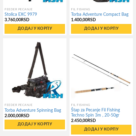
FEEDER PECANJE
FIL FISHING
Stolica EXC 9979
Torba Adventure Compact Bag
3.760,00
RSD
1.400,00
RSD
ДОДАЈ У КОРПУ
ДОДАЈ У КОРПУ
FEEDER PECANJE
FIL FISHING
Štap za Pecanje Fil Fishing
Torba Adventure Spinning Bag
Techno Spin 3m , 20-50gr
2.000,00
RSD
2.450,00
RSD
ДОДАЈ У КОРПУ
ДОДАЈ У КОРПУ