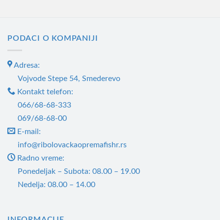
има
више
варијанти.
PODACI O KOMPANIJI
Опције
могу
бити
Adresa:
изабране
Vojvode Stepe 54, Smederevo
на
Kontakt telefon:
страници
066/68-68-333
производа.
069/68-68-00
E-mail:
info@ribolovackaopremafishr.rs
Radno vreme:
Ponedeljak – Subota: 08.00 – 19.00
Nedelja: 08.00 – 14.00
INFORMACIJE