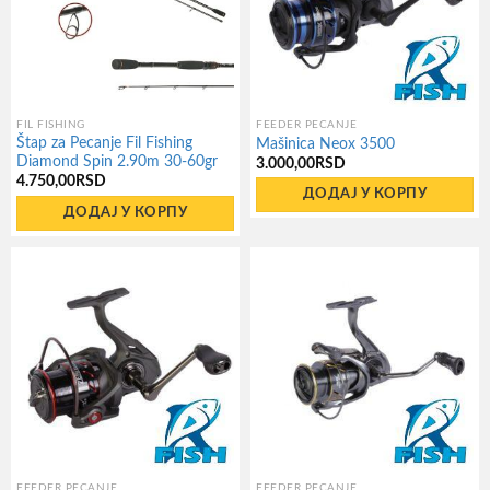
FIL FISHING
FEEDER PECANJE
Štap za Pecanje Fil Fishing
Mašinica Neox 3500
Diamond Spin 2.90m 30-60gr
3.000,00
RSD
4.750,00
RSD
ДОДАЈ У КОРПУ
ДОДАЈ У КОРПУ
FEEDER PECANJE
FEEDER PECANJE