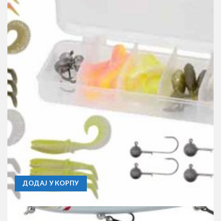
SAVAGE GEAR
Set Varalica Savage Gear Cannibal S 20kom.
1.370,00
RSD
ДОДАЈ У КОРПУ