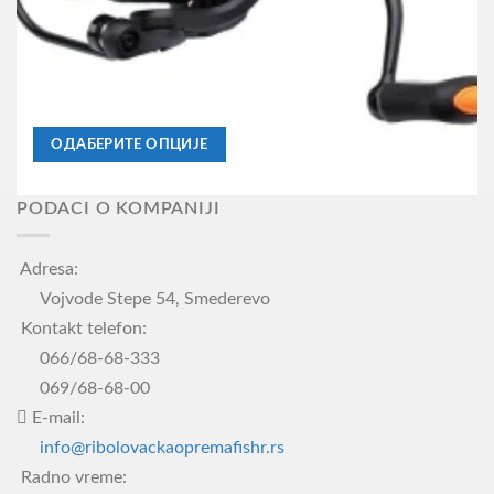
MAŠINICE
Mašinica Savage Gear Orange LTD FD
Распон
6.930,00
RSD
–
8.350,00
RSD
цена:
ОДАБЕРИТЕ ОПЦИЈЕ
од
6.930,00RSD
Овај
до
производ
8.350,00RSD
PODACI O KOMPANIJI
има
више
Adresa:
варијанти.
Vojvode Stepe 54, Smederevo
Опције
Kontakt telefon:
могу
066/68-68-333
бити
069/68-68-00
изабране
E-mail:
на
info@ribolovackaopremafishr.rs
страници
производа.
Radno vreme: