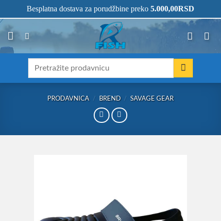
Skip
066/68-68-333
- KOMPLETNA RIBOLOVAČKA OPREMA NA JEDNOM
Besplatna dostava za porudžbine preko
5.000,00
RSD
MESTU!
to
content
Претрага
за:
PRODAVNICA
/
BREND
/
SAVAGE GEAR