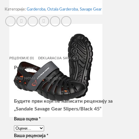
Категорије:
Garderoba
,
Ostala Garderoba
,
Savage Gear
РЕЦЕНЗИЈЕ (0)
DEKLARACIJA SAVAGE GEAR
Рецензије
Још нема коментара.
Будите први који ће написати рецензију за
„Sandale Savage Gear Slipers/Black 45“
Ваша оцена
*
Ваша рецензија
*