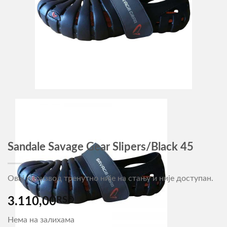
Sandale Savage Gear Slipers/Black 45
Овај производ тренутно није на стању и није доступан.
3.110,00
RSD
Нема на залихама