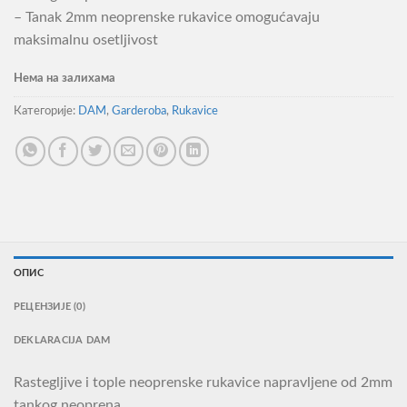
– Tanak 2mm neoprenske rukavice omogućavaju
maksimalnu osetljivost
Нема на залихама
Категорије:
DAM
,
Garderoba
,
Rukavice
ОПИС
РЕЦЕНЗИЈЕ (0)
DEKLARACIJA DAM
Rastegljive i tople neoprenske rukavice napravljene od 2mm
tankog neoprena.