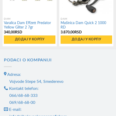
DAM
DAM
Varalica Dam Effzett Predator
Mašinica Dam Quick 2 1000
Yellow Gliter 2 7gr
RD
340,00
RSD
3.870,00
RSD
ДОДАЈ У КОРПУ
ДОДАЈ У КОРПУ
PODACI O KOMPANIJI
Adresa:
Vojvode Stepe 54, Smederevo
Kontakt telefon:
066/68-68-333
069/68-68-00
E-mail: