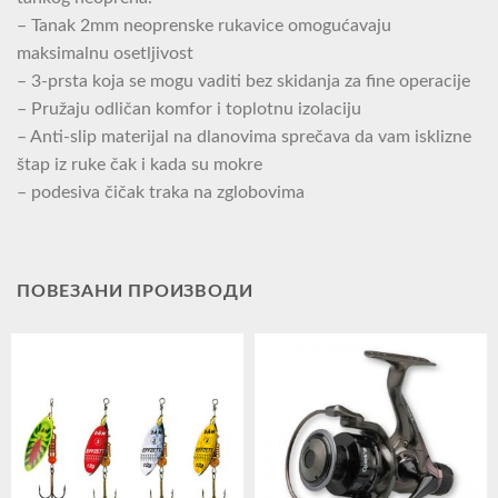
– Tanak 2mm neoprenske rukavice omogućavaju
maksimalnu osetljivost
– 3-prsta koja se mogu vaditi bez skidanja za fine operacije
– Pružaju odličan komfor i toplotnu izolaciju
– Anti-slip materijal na dlanovima sprečava da vam isklizne
štap iz ruke čak i kada su mokre
– podesiva čičak traka na zglobovima
ПОВЕЗАНИ ПРОИЗВОДИ