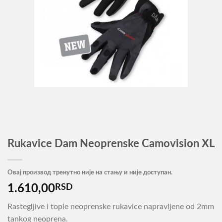
Rukavice Dam Neoprenske Camovision XL
Овај производ тренутно није на стању и није доступан.
1.610,00
RSD
Rastegljive i tople neoprenske rukavice napravljene od 2mm
tankog neoprena.