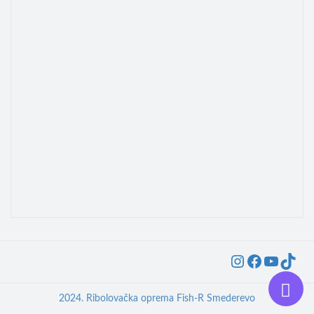
Instagra
Faceb
YouT
Ti
2024. Ribolovačka oprema Fish-R Smederevo