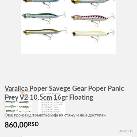
Varalica Poper Savege Gear Poper Panic
Prey V2 10.5cm 16gr Floating
Овај производ тренутно није на стању и није доступан.
860,00
RSD
ОЧИСТИ