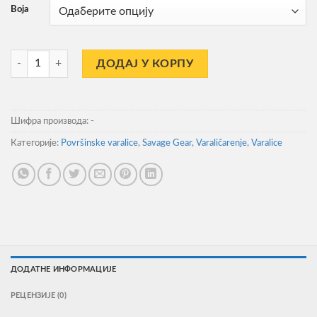
Boja
Varalica Poper Savege Gear Poper Panic Prey V2 10.5cm 16gr Floatin
ДОДАЈ У КОРПУ
Шифра производа:
-
Категорије:
Površinske varalice
,
Savage Gear
,
Varaličarenje
,
Varalice
ДОДАТНЕ ИНФОРМАЦИЈЕ
РЕЦЕНЗИЈЕ (0)