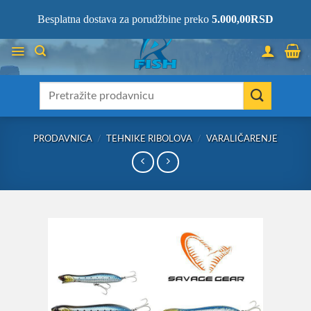
Skip
066/68-68-333
- KOMPLETNA RIBOLOVAČKA OPREMA NA JEDNOM
Besplatna dostava za porudžbine preko
5.000,00
RSD
MESTU!
to
content
Претрага
за:
PRODAVNICA
/
TEHNIKE RIBOLOVA
/
VARALIČARENJE