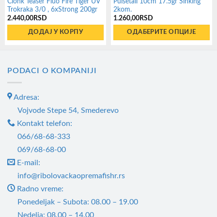
Clonk Teaser Fluo Fire Tiger UV
Pulsetail 10cm 17.5gr Sinking
Trokraka 3/0 , 6xStrong 200gr
2kom.
2.440,00
RSD
1.260,00
RSD
ДОДАЈ У КОРПУ
ОДАБЕРИТЕ ОПЦИЈЕ
Овај
производ
има
PODACI O KOMPANIJI
више
варијанти.
Adresa:
Опције
Vojvode Stepe 54, Smederevo
могу
Kontakt telefon:
бити
066/68-68-333
изабране
069/68-68-00
на
E-mail:
страници
info@ribolovackaopremafishr.rs
производа.
Radno vreme:
Ponedeljak – Subota: 08.00 – 19.00
Nedelja: 08.00 – 14.00