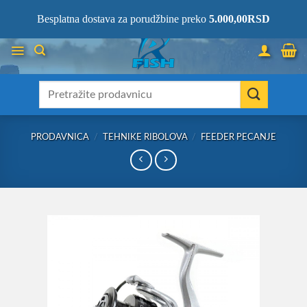
Skip
066/68-68-333
- KOMPLETNA RIBOLOVAČKA OPREMA NA JEDNOM
Besplatna dostava za porudžbine preko
5.000,00
RSD
MESTU!
to
content
Претрага
за:
PRODAVNICA
/
TEHNIKE RIBOLOVA
/
FEEDER PECANJE