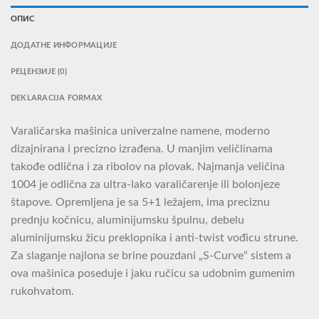
ОПИС
ДОДАТНЕ ИНФОРМАЦИЈЕ
РЕЦЕНЗИЈЕ (0)
DEKLARACIJA FORMAX
Varaličarska mašinica univerzalne namene, moderno
dizajnirana i precizno izrađena. U manjim veličlinama
takođe odlična i za ribolov na plovak. Najmanja veličina
1004 je odlična za ultra-lako varaličarenje ili bolonjeze
štapove. Opremljena je sa 5+1 ležajem, ima preciznu
prednju kočnicu, aluminijumsku špulnu, debelu
aluminijumsku žicu preklopnika i anti-twist vođicu strune.
Za slaganje najlona se brine pouzdani „S-Curve“ sistem a
ova mašinica poseduje i jaku ručicu sa udobnim gumenim
rukohvatom.