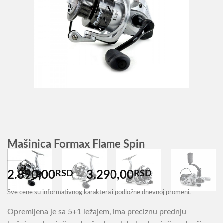
Mašinica Formax Flame Spin
Распон
2.890,00
RSD
–
3.290,00
RSD
цена:
Sve cene su informativnog karaktera i podložne dnevnoj promeni.
од
2.890,00RSD
Opremljena je sa 5+1 ležajem, ima preciznu prednju
до