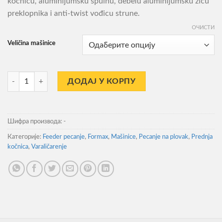
kočnicu, aluminijumsku špulnu, debelu aluminijumsku žicu
3.290,00RSD
preklopnika i anti-twist vođicu strune.
ОЧИСТИ
Veličina mašinice
Mašinica Formax Flame Spin количина
ДОДАЈ У КОРПУ
Шифра производа:
-
Категорије:
Feeder pecanje
,
Formax
,
Mašinice
,
Pecanje na plovak
,
Prednja
kočnica
,
Varaličarenje