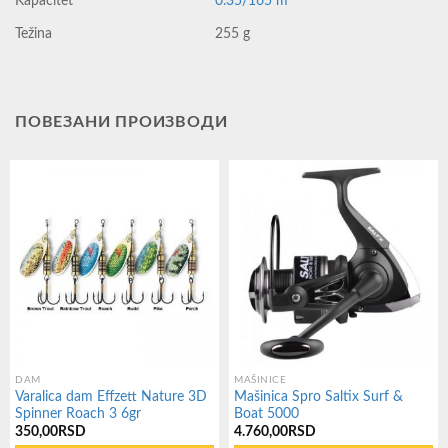
Kapacitet
0.35/165 m
Težina
255 g
ПОВЕЗАНИ ПРОИЗВОДИ
DAM
MAŠINICE
Varalica dam Effzett Nature 3D
Mašinica Spro Saltix Surf &
Spinner Roach 3 6gr
Boat 5000
350,00
RSD
4.760,00
RSD