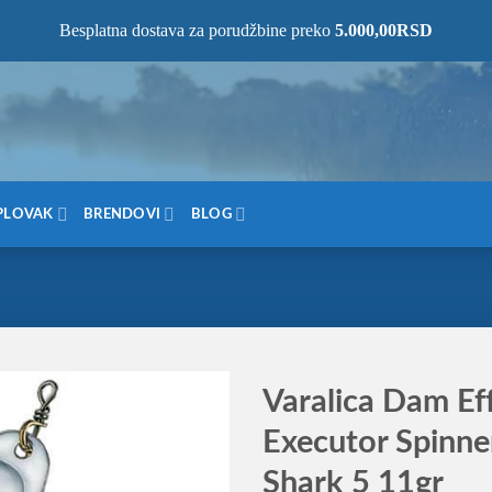
NOM MESTU!
Besplatna dostava za porudžbine preko
5.000,00
RSD
PLOVAK
BRENDOVI
BLOG
Varalica Dam Ef
Executor Spinner
Shark 5 11gr