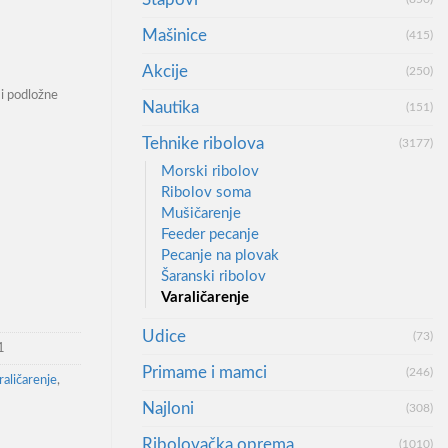
Mašinice
(415)
Akcije
(250)
i podložne
Nautika
(151)
Tehnike ribolova
(3177)
Morski ribolov
Ribolov soma
 Spinner Fire Shark 5 11gr количина
Mušičarenje
Feeder pecanje
Pecanje na plovak
Šaranski ribolov
Varaličarenje
Udice
(73)
1
Primame i mamci
(246)
raličarenje
,
Najloni
(308)
Ribolovačka oprema
(1010)