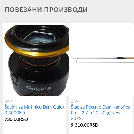
ПОВЕЗАНИ ПРОИЗВОДИ
DAM
DAM
Špulna za Mašinicu Dam Quick
Štap za Pecanje Dam Nanoflex
3 3000FD
Pro+ 2.7m 20-50gr/New
2022.
730,00
RSD
9.310,00
RSD