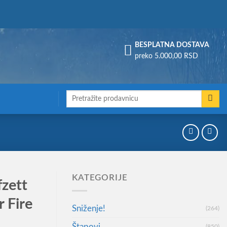
Assign a menu in Theme Options > Menus
BESPLATNA DOSTAVA
preko 5.000,00 RSD
Претрага
за:
KATEGORIJE
fzett
 Fire
Sniženje!
(264)
Štapovi
(850)