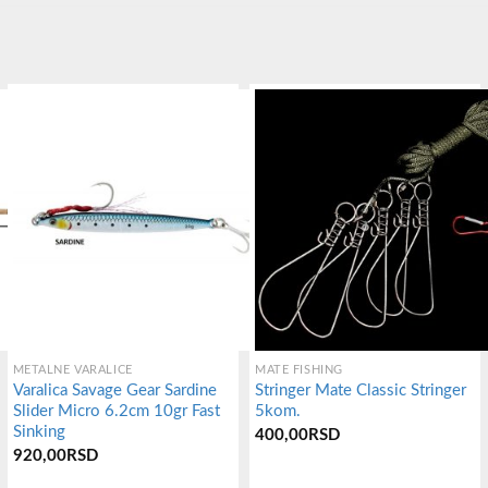
METALNE VARALICE
MATE FISHING
Varalica Savage Gear Sardine
Stringer Mate Classic Stringer
Slider Micro 6.2cm 10gr Fast
5kom.
Sinking
400,00
RSD
920,00
RSD