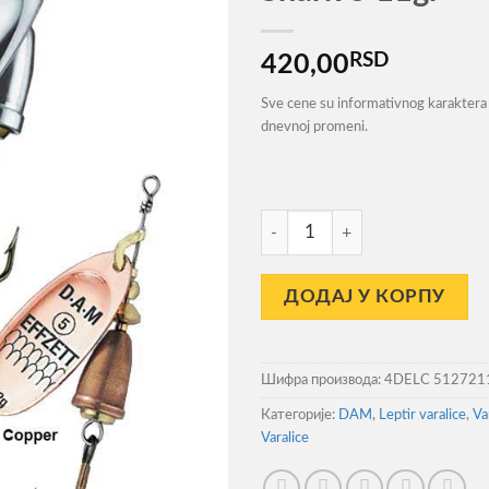
RSD
420,00
Sve cene su informativnog karaktera 
dnevnoj promeni.
Varalica Dam Effzett Executor
ДОДАЈ У КОРПУ
Шифра производа:
4DELC 512721
Категорије:
DAM
,
Leptir varalice
,
Va
Varalice