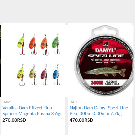
DAM
DAM
Varalica Dam Effzett Fluo
Najlon Dam Damyl Spezi Line
Spinner Magenta Prisma 3 6gr
Pike 300m 0.30mm 7.7kg
270,00
RSD
470,00
RSD