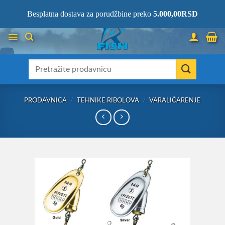
Skip
066/68-68-333
- KOMPLETNA RIBOLOVAČKA OPREMA NA JEDNOM
Besplatna dostava za porudžbine preko
5.000,00
RSD
MESTU!
to
content
Претрага
за:
PRODAVNICA
/
TEHNIKE RIBOLOVA
/
VARALIČARENJE