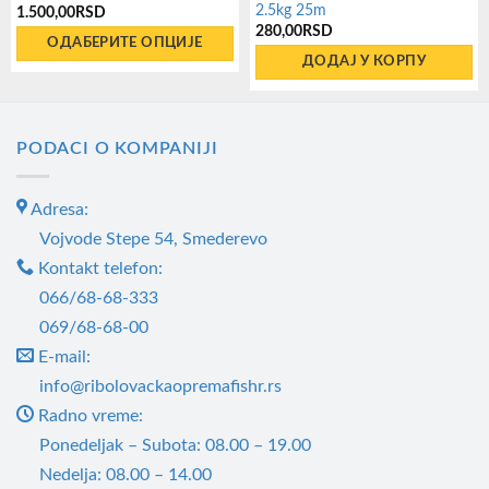
2.5kg 25m
1.500,00
RSD
280,00
RSD
ОДАБЕРИТЕ ОПЦИЈЕ
ДОДАЈ У КОРПУ
Овај
производ
има
PODACI O KOMPANIJI
више
варијанти.
Adresa:
Опције
могу
Vojvode Stepe 54, Smederevo
бити
Kontakt telefon:
изабране
066/68-68-333
на
069/68-68-00
страници
E-mail:
производа.
info@ribolovackaopremafishr.rs
Radno vreme:
Ponedeljak – Subota: 08.00 – 19.00
Nedelja: 08.00 – 14.00