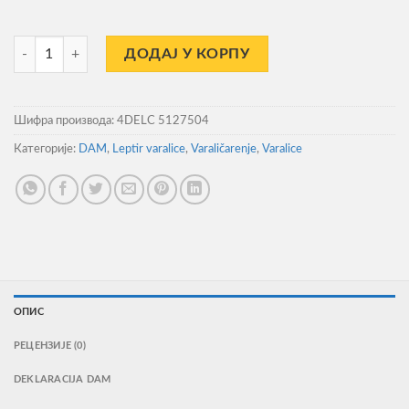
Varalica Dam Effzett Executor Spinner Copper 2 4gr количина
ДОДАЈ У КОРПУ
Шифра производа:
4DELC 5127504
Категорије:
DAM
,
Leptir varalice
,
Varaličarenje
,
Varalice
ОПИС
РЕЦЕНЗИЈЕ (0)
DEKLARACIJA DAM