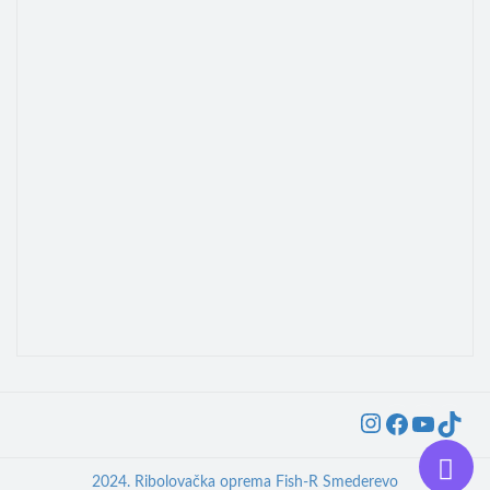
Instagra
Faceb
YouT
Ti
2024. Ribolovačka oprema Fish-R Smederevo