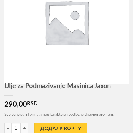
Ulje za Podmazivanje Masinica Jaxon
290,00
RSD
Sve cene su informativnog karaktera i podložne dnevnoj promeni.
Ulje za Podmazivanje Masinica Jaxon количина
ДОДАЈ У КОРПУ