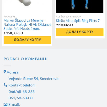
MARKERI
KLEŠTA ZA RIBOLOV
Marker Štapovi za Merenje
Klešta Mate Split Ring Pliers 7
Najlona Prologic Hi-Viz Distance
990,00
RSD
Sticks Ptfe Heads 2kom.
ДОДАЈ У КОРПУ
1.350,00
RSD
ДОДАЈ У КОРПУ
PODACI O KOMPANIJI
Adresa:
Vojvode Stepe 54, Smederevo
Kontakt telefon:
066/68-68-333
069/68-68-00
E-mail: