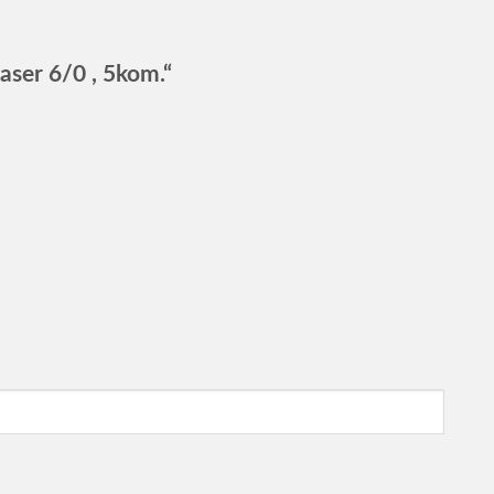
Mrsha
NN
Nytro
ser 6/0 , 5kom.“
Timar Mix
Owner
Suzuki
Yum
BKK
Black Cat
Catgear
Crazy Fish
Cukk
Dry Walker
Elpi
FASTen
Favorite
Fil Fishing
Hearty Rise
Honda
Jaxon
Kaida
Kalin's