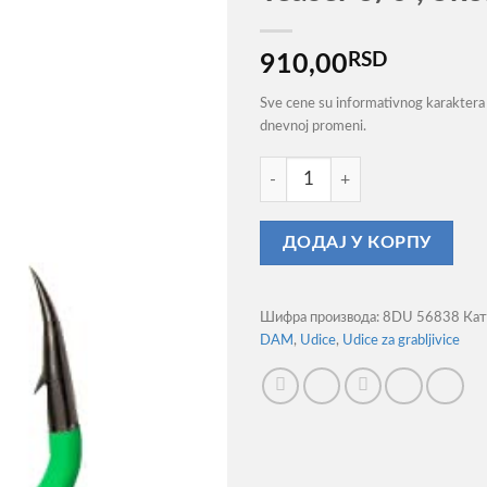
RSD
910,00
Sve cene su informativnog karaktera 
dnevnoj promeni.
Udica Dam Madcat Camou Gree
ДОДАЈ У КОРПУ
Шифра производа:
8DU 56838
Кат
DAM
,
Udice
,
Udice za grabljivice