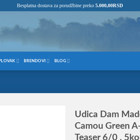
Besplatna dostava za porudžbine preko
5.000,00
RSD
NOM MESTU!
PLOVAK
BRENDOVI
BLOG
Udica Dam Mad
Camou Green A-
Teaser 6/0 , 5k