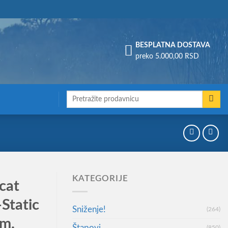
Assign a menu in Theme Options > Menus
BESPLATNA DOSTAVA
preko 5.000,00 RSD
Претрага
за:
KATEGORIJE
cat
Static
Sniženje!
(264)
om.
Štapovi
(850)