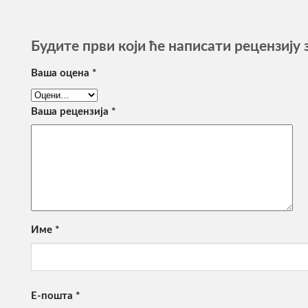
Будите први који ће написати рецензију з
Ваша оцена
*
Ваша рецензија
*
Име
*
Е-пошта
*