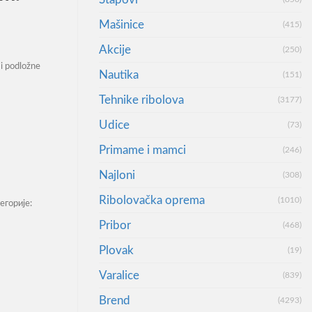
Mašinice
(415)
Akcije
(250)
i podložne
Nautika
(151)
Tehnike ribolova
(3177)
n A-Static Teaser 6/0 , 5kom. количина
Udice
(73)
Primame i mamci
(246)
Najloni
(308)
Ribolovačka oprema
(1010)
егорије:
Pribor
(468)
Plovak
(19)
Varalice
(839)
Brend
(4293)