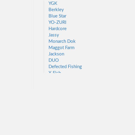
YGK
Berkley
Blue Star
YO-ZURI
Hardcore
Jassy
Monarch Dok
Maggot Farm
Jackson
DUO
Defected Fishing
X Fish
Varivas
AllForNautic
Garmin
Traper
Brain
Carp Pro
Carpologija
Champion Feed
Livetarget