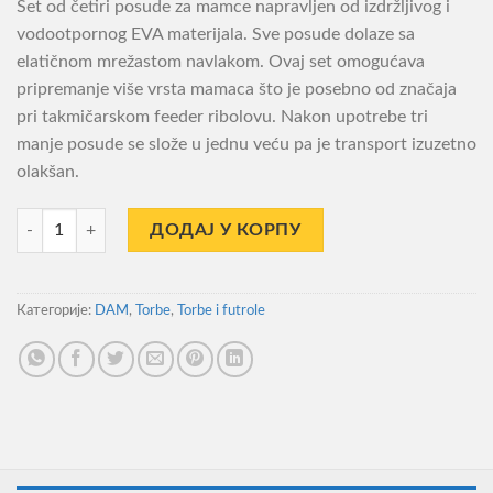
Set od četiri posude za mamce napravljen od izdržljivog i
vodootpornog EVA materijala. Sve posude dolaze sa
elatičnom mrežastom navlakom. Ovaj set omogućava
pripremanje više vrsta mamaca što je posebno od značaja
pri takmičarskom feeder ribolovu. Nakon upotrebe tri
manje posude se slože u jednu veću pa je transport izuzetno
olakšan.
Torba sa Posudama Eva Dam Detek Set za Mamce количина
ДОДАЈ У КОРПУ
Категорије:
DAM
,
Torbe
,
Torbe i futrole