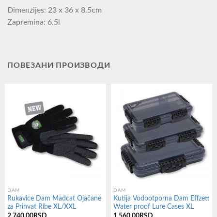
Dimenzijes: 23 x 36 x 8.5cm
Zapremina: 6.5l
ПОВЕЗАНИ ПРОИЗВОДИ
DAM
DAM
Rukavice Dam Madcat Ojačane
Kutija Vodootporna Dam Effzett
za Prihvat Ribe XL/XXL
Water proof Lure Cases XL
2.740,00
RSD
1.560,00
RSD