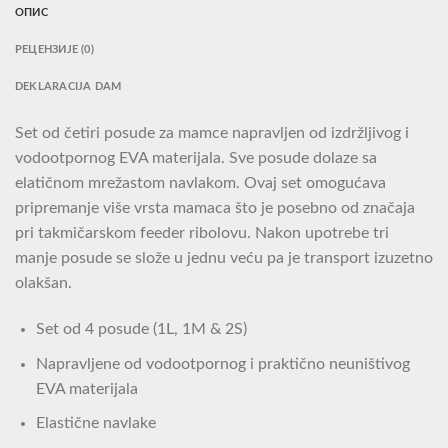
ОПИС
РЕЦЕНЗИЈЕ (0)
DEKLARACIJA DAM
Set od četiri posude za mamce napravljen od izdržljivog i
vodootpornog EVA materijala. Sve posude dolaze sa
elatičnom mrežastom navlakom. Ovaj set omogućava
pripremanje više vrsta mamaca što je posebno od značaja
pri takmičarskom feeder ribolovu. Nakon upotrebe tri
manje posude se slože u jednu veću pa je transport izuzetno
olakšan.
Set od 4 posude (1L, 1M & 2S)
Napravljene od vodootpornog i praktično neuništivog
EVA materijala
Elastične navlake