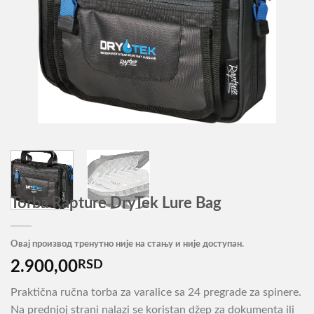
Torba Rapture DryTek Lure Bag
Овај производ тренутно није на стању и није доступан.
2.900,00
RSD
Praktična ručna torba za varalice sa 24 pregrade za spinere.
Na prednjoj strani nalazi se koristan džep za dokumenta ili