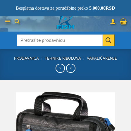
Skip
066/68-68-333
- KOMPLETNA RIBOLOVAČKA OPREMA NA JEDNOM
Besplatna dostava za porudžbine preko
5.000,00
RSD
MESTU!
to
content
Претрага
за:
PRODAVNICA
/
TEHNIKE RIBOLOVA
/
VARALIČARENJE