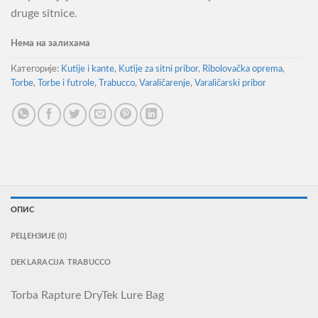
druge sitnice.
Нема на залихама
Категорије:
Kutije i kante
,
Kutije za sitni pribor
,
Ribolovačka oprema
,
Torbe
,
Torbe i futrole
,
Trabucco
,
Varaličarenje
,
Varaličarski pribor
ОПИС
РЕЦЕНЗИЈЕ (0)
DEKLARACIJA TRABUCCO
Torba Rapture DryTek Lure Bag