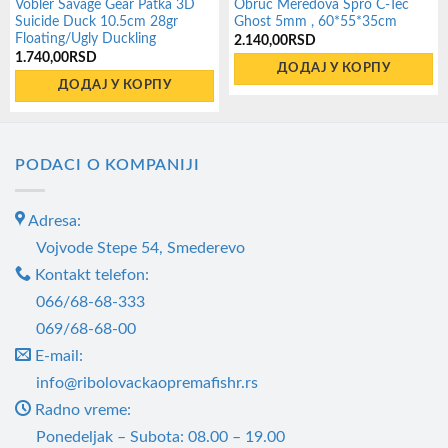
Vobler Savage Gear Patka 3D
Obruč Meredova Spro C-Tec
Suicide Duck 10.5cm 28gr
Ghost 5mm , 60*55*35cm
Floating/Ugly Duckling
2.140,00
RSD
1.740,00
RSD
ДОДАЈ У КОРПУ
ДОДАЈ У КОРПУ
PODACI O KOMPANIJI
Adresa:
Vojvode Stepe 54, Smederevo
Kontakt telefon:
066/68-68-333
069/68-68-00
E-mail:
info@ribolovackaopremafishr.rs
Radno vreme:
Ponedeljak – Subota: 08.00 – 19.00