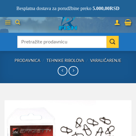
Skip
066/68-68-333
- KOMPLETNA RIBOLOVAČKA OPREMA NA JEDNOM
Besplatna dostava za porudžbine preko
5.000,00
RSD
MESTU!
to
content
Претрага
за:
PRODAVNICA
/
TEHNIKE RIBOLOVA
/
VARALIČARENJE