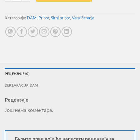
Категорије:
DAM
,
Pribor
,
Sitni pribor
,
Varaličarenje
РЕЦЕНЗИЈЕ (0)
DEKLARACIJA DAM
Рецензије
Још нема коментара.
Будите први који ће написати рецензију за