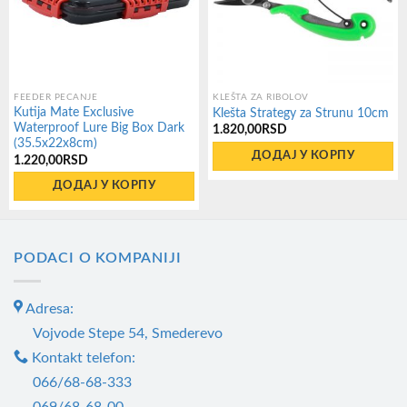
FEEDER PECANJE
KLEŠTA ZA RIBOLOV
Kutija Mate Exclusive
Klešta Strategy za Strunu 10cm
Waterproof Lure Big Box Dark
1.820,00
RSD
(35.5x22x8cm)
ДОДАЈ У КОРПУ
1.220,00
RSD
ДОДАЈ У КОРПУ
PODACI O KOMPANIJI
Adresa:
Vojvode Stepe 54, Smederevo
Kontakt telefon:
066/68-68-333
069/68-68-00