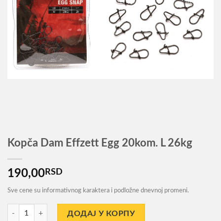
Kopča Dam Effzett Egg 20kom. L 26kg
190,00
RSD
Sve cene su informativnog karaktera i podložne dnevnoj promeni.
Kopča Dam Effzett Egg 20kom. L 26kg количина
ДОДАЈ У КОРПУ