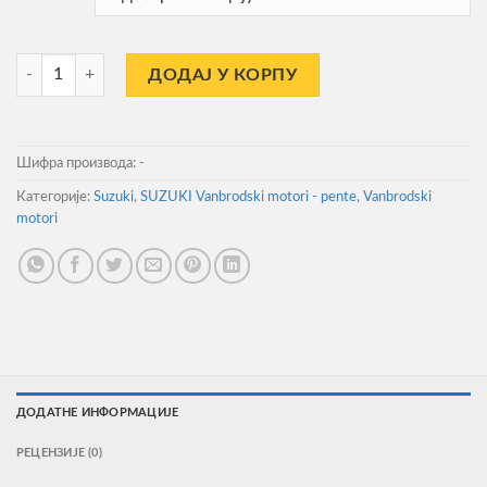
180.54
SUZUKI DF 5 количина
ДОДАЈ У КОРПУ
Шифра производа:
-
Категорије:
Suzuki
,
SUZUKI Vanbrodski motori - pente
,
Vanbrodski
motori
ДОДАТНЕ ИНФОРМАЦИЈЕ
РЕЦЕНЗИЈЕ (0)