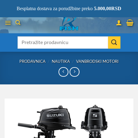
Skip
066/68-68-333
- KOMPLETNA RIBOLOVAČKA OPREMA NA JEDNOM
Besplatna dostava za porudžbine preko
5.000,00
RSD
MESTU!
to
content
Претрага
за:
PRODAVNICA
/
NAUTIKA
/
VANBRODSKI MOTORI