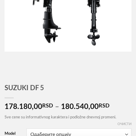
SUZUKI DF 5
Распон
178.180,00
RSD
–
180.540,00
RSD
цена:
Sve cene su informativnog karaktera i podložne dnevnoj promeni.
од
ОЧИСТИ
178.18
Model
до