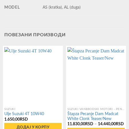
MODEL
AS (kratka), AL (duga)
ПОВЕЗАНИ ПРОИЗВОДИ
SUZUKI
SUZUKI VANBRODSKI MOTORI - PENTE
Štapza Pecanje Dam Madcat
Ulje Suzuki 4T 10W40
White Clonk Teaser/New
1.650,00
RSD
Ра
11.830,00
RSD
–
14.440,00
RSD
це
ДОДАЈ У КОРПУ