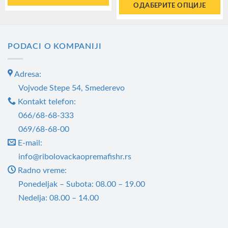
од
ОДАБЕРИТЕ ОПЦИЈЕ
11
до
Овај
14
производ
има
PODACI O KOMPANIJI
више
варијанти.
Adresa:
Опције
Vojvode Stepe 54, Smederevo
могу
Kontakt telefon:
бити
066/68-68-333
изабране
069/68-68-00
на
E-mail:
страници
info@ribolovackaopremafishr.rs
производа.
Radno vreme:
Ponedeljak – Subota: 08.00 – 19.00
Nedelja: 08.00 – 14.00