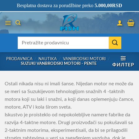
Skip
066/68-68-333
- KOMPLETNA RIBOLOVAČKA OPREMA NA JEDNOM
Besplatna dostava za porudžbine preko
5.000,00
RSD
MESTU!
to
content
Претрага
за:
PRODAVNICA
/
NAUTIKA
/
VANBRODSKI MOTORI
/
SUZUKI VANBRODSKI MOTORI - PENTE
ФИЛТЕР
Ostali nikada nisu ni imali šanse. Nijedan motor ne može da
se meri sa Suzukijevom tehnologijom snažnih 4 -taktnih
motora koji su laki i snažni, a koji danas oplemenjuju čamce,
motore, ATV i kola širom sveta.
Iskustvo je proisteklo od nepokolebljive namere fabrike da
razvija 4-taktne motore. Drugi proizvođači su pokušavali sa
2-taktnim motorima, eksperimentisali, da bi se prilagodili
strogim zahtevima u vezi sa zagađenjem vazduha, dok je