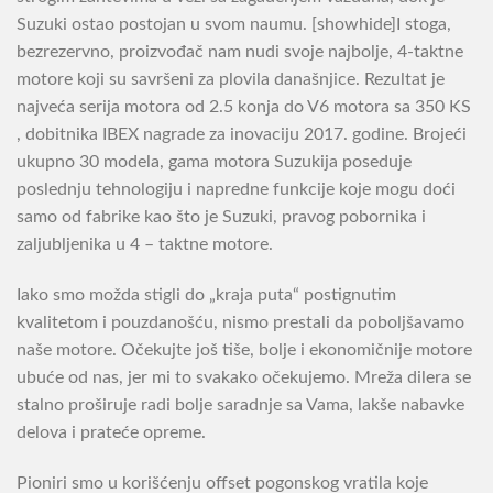
Suzuki ostao postojan u svom naumu. [showhide]I stoga,
bezrezervno, proizvođač nam nudi svoje najbolje, 4-taktne
motore koji su savršeni za plovila današnjice. Rezultat je
najveća serija motora od 2.5 konja do V6 motora sa 350 KS
, dobitnika IBEX nagrade za inovaciju 2017. godine. Brojeći
ukupno 30 modela, gama motora Suzukija poseduje
poslednju tehnologiju i napredne funkcije koje mogu doći
samo od fabrike kao što je Suzuki, pravog pobornika i
zaljubljenika u 4 – taktne motore.
Iako smo možda stigli do „kraja puta“ postignutim
kvalitetom i pouzdanošću, nismo prestali da poboljšavamo
naše motore. Očekujte još tiše, bolje i ekonomičnije motore
ubuće od nas, jer mi to svakako očekujemo. Mreža dilera se
stalno proširuje radi bolje saradnje sa Vama, lakše nabavke
delova i prateće opreme.
Pioniri smo u korišćenju offset pogonskog vratila koje