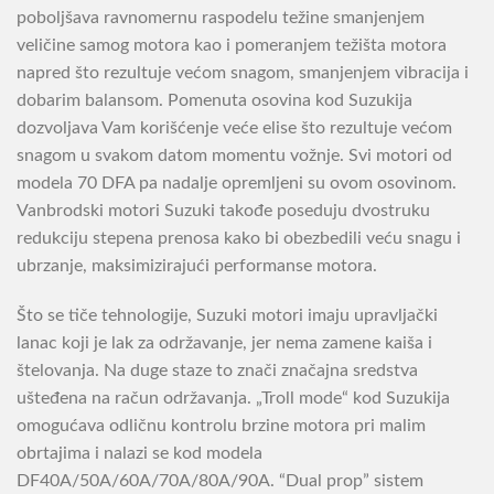
poboljšava ravnomernu raspodelu težine smanjenjem
veličine samog motora kao i pomeranjem težišta motora
napred što rezultuje većom snagom, smanjenjem vibracija i
dobarim balansom. Pomenuta osovina kod Suzukija
dozvoljava Vam korišćenje veće elise što rezultuje većom
snagom u svakom datom momentu vožnje. Svi motori od
modela 70 DFA pa nadalje opremljeni su ovom osovinom.
Vanbrodski motori Suzuki takođe poseduju dvostruku
redukciju stepena prenosa kako bi obezbedili veću snagu i
ubrzanje, maksimizirajući performanse motora.
Što se tiče tehnologije, Suzuki motori imaju upravljački
lanac koji je lak za održavanje, jer nema zamene kaiša i
štelovanja. Na duge staze to znači značajna sredstva
ušteđena na račun održavanja. „Troll mode“ kod Suzukija
omogućava odličnu kontrolu brzine motora pri malim
obrtajima i nalazi se kod modela
DF40A/50A/60A/70A/80A/90A. “Dual prop” sistem