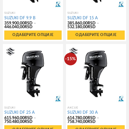
изабране
изабране
на
на
SUZUKI
SUZUKI
SUZUKI DF 9.9 B
SUZUKI DF 15 A
страници
страници
359.900,00
RSD
–
385.860,00
RSD
–
Распон
Распон
446.040,00
RSD
532.180,00
RSD
производа.
производа.
цена:
цена:
од
од
ОДАБЕРИТЕ ОПЦИЈЕ
ОДАБЕРИТЕ ОПЦИЈЕ
359.900,00RSD
385.860,00RSD
до
до
Овај
Овај
446.040,00RSD
532.180,00RSD
производ
производ
има
има
-15%
више
више
варијанти.
варијанти.
Опције
Опције
могу
могу
бити
бити
изабране
изабране
на
на
SUZUKI
AKCIJE
SUZUKI DF 25 A
SUZUKI DF 30 A
страници
страници
615.960,00
RSD
–
614.780,00
RSD
–
Распон
Распон
750.480,00
RSD
758.740,00
RSD
производа.
производа.
цена:
цена:
од
од