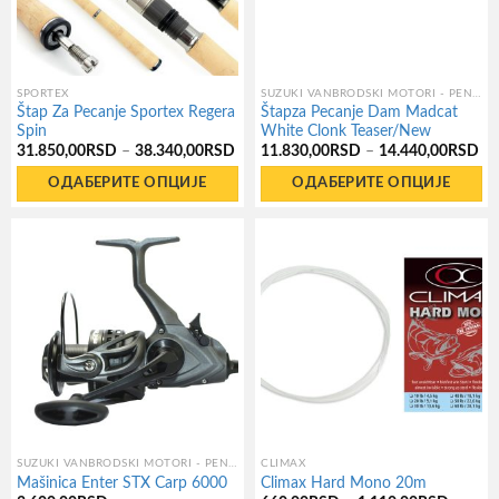
SPORTEX
SUZUKI VANBRODSKI MOTORI - PENTE
Štap Za Pecanje Sportex Regera
Štapza Pecanje Dam Madcat
Spin
White Clonk Teaser/New
Распон
Ра
31.850,00
RSD
–
38.340,00
RSD
11.830,00
RSD
–
14.440,00
RSD
цена:
це
од
од
ОДАБЕРИТЕ ОПЦИЈЕ
ОДАБЕРИТЕ ОПЦИЈЕ
31.850,00RSD
11
до
до
Овај
Овај
38.340,00RSD
14
производ
производ
има
има
више
више
варијанти.
варијанти.
Опције
Опције
могу
могу
бити
бити
изабране
изабране
на
на
SUZUKI VANBRODSKI MOTORI - PENTE
CLIMAX
Mašinica Enter STX Carp 6000
Climax Hard Mono 20m
страници
страници