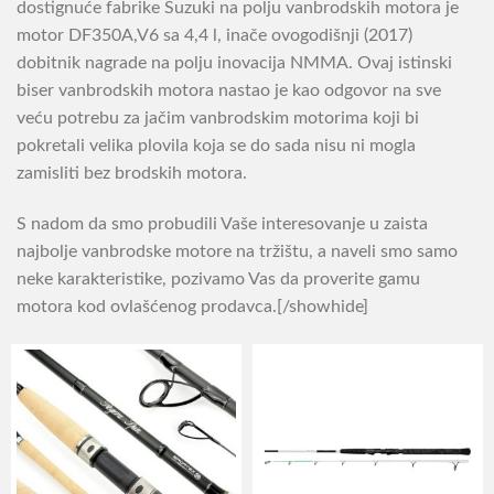
dostignuće fabrike Suzuki na polju vanbrodskih motora je
motor DF350A,V6 sa 4,4 l, inače ovogodišnji (2017)
dobitnik nagrade na polju inovacija NMMA. Ovaj istinski
biser vanbrodskih motora nastao je kao odgovor na sve
veću potrebu za jačim vanbrodskim motorima koji bi
pokretali velika plovila koja se do sada nisu ni mogla
zamisliti bez brodskih motora.
S nadom da smo probudili Vaše interesovanje u zaista
najbolje vanbrodske motore na tržištu, a naveli smo samo
neke karakteristike, pozivamo Vas da proverite gamu
motora kod ovlašćenog prodavca.[/showhide]