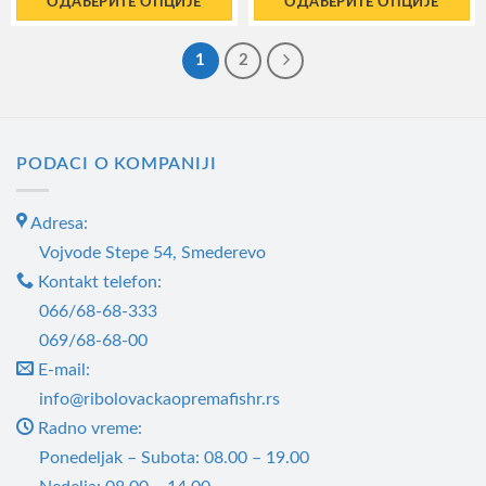
ОДАБЕРИТЕ ОПЦИЈЕ
ОДАБЕРИТЕ ОПЦИЈЕ
615.960,00RSD
614.780,00RSD
до
до
Овај
Овај
750.480,00RSD
758.740,00RSD
производ
производ
1
2
има
има
више
више
варијанти.
варијанти.
PODACI O KOMPANIJI
Опције
Опције
могу
могу
бити
бити
Adresa:
изабране
изабране
Vojvode Stepe 54, Smederevo
на
на
Kontakt telefon:
страници
страници
066/68-68-333
производа.
производа.
069/68-68-00
E-mail:
info@ribolovackaopremafishr.rs
Radno vreme:
Ponedeljak – Subota: 08.00 – 19.00