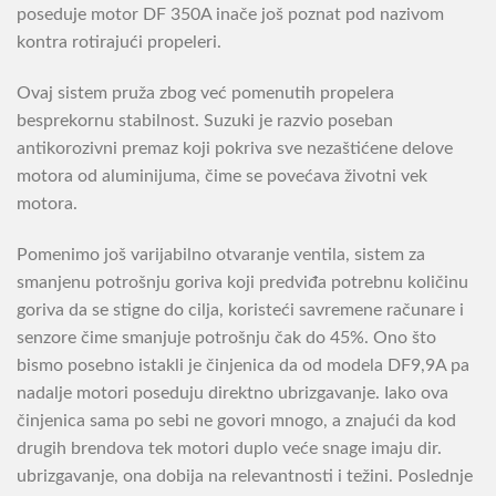
poseduje motor DF 350A inače još poznat pod nazivom
kontra rotirajući propeleri.
Ovaj sistem pruža zbog već pomenutih propelera
besprekornu stabilnost. Suzuki je razvio poseban
antikorozivni premaz koji pokriva sve nezaštićene delove
motora od aluminijuma, čime se povećava životni vek
motora.
Pomenimo još varijabilno otvaranje ventila, sistem za
smanjenu potrošnju goriva koji predviđa potrebnu količinu
goriva da se stigne do cilja, koristeći savremene računare i
senzore čime smanjuje potrošnju čak do 45%. Ono što
bismo posebno istakli je činjenica da od modela DF9,9A pa
nadalje motori poseduju direktno ubrizgavanje. Iako ova
činjenica sama po sebi ne govori mnogo, a znajući da kod
drugih brendova tek motori duplo veće snage imaju dir.
ubrizgavanje, ona dobija na relevantnosti i težini. Poslednje