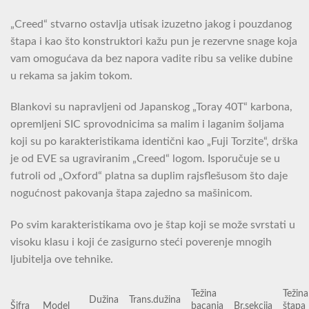
„Creed“ stvarno ostavlja utisak izuzetno jakog i pouzdanog
štapa i kao što konstruktori kažu pun je rezervne snage koja
vam omogućava da bez napora vadite ribu sa velike dubine
u rekama sa jakim tokom.
Blankovi su napravljeni od Japanskog „Toray 40T“ karbona,
opremljeni SIC sprovodnicima sa malim i laganim šoljama
koji su po karakteristikama identični kao „Fuji Torzite“, drška
je od EVE sa ugraviranim „Creed“ logom. Isporučuje se u
futroli od „Oxford“ platna sa duplim rajsflešusom što daje
nogućnost pakovanja štapa zajedno sa mašinicom.
Po svim karakteristikama ovo je štap koji se može svrstati u
visoku klasu i koji će zasigurno steći poverenje mnogih
ljubitelja ove tehnike.
Težina
Težina
Dužina
Trans.dužina
Šifra
Model
bacanja
Br.sekcija
štapa