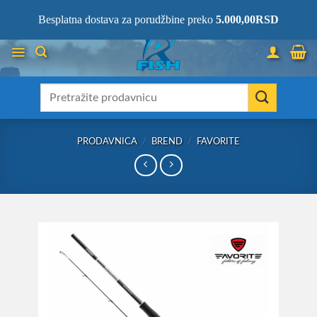
Skip
066/68-68-333
- KOMPLETNA RIBOLOVAČKA OPREMA NA JEDNOM
Besplatna dostava za porudžbine preko
5.000,00
RSD
MESTU!
to
content
Претрага
за:
PRODAVNICA
/
BREND
/
FAVORITE