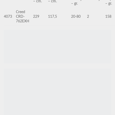
– cm.
– cm.
– gr.
– gr.
Creed
4073
CRD-
229
117,5
20-80
2
158
762EXH