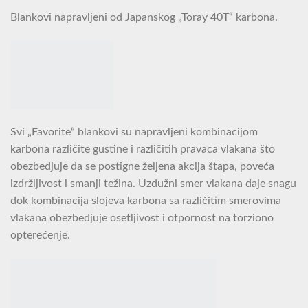
Blankovi napravljeni od Japanskog „Toray 40T“ karbona.
Svi „Favorite“ blankovi su napravljeni kombinacijom
karbona različite gustine i različitih pravaca vlakana što
obezbedjuje da se postigne željena akcija štapa, poveća
izdržljivost i smanji težina. Uzdužni smer vlakana daje snagu
dok kombinacija slojeva karbona sa različitim smerovima
vlakana obezbedjuje osetljivost i otpornost na torziono
opterećenje.