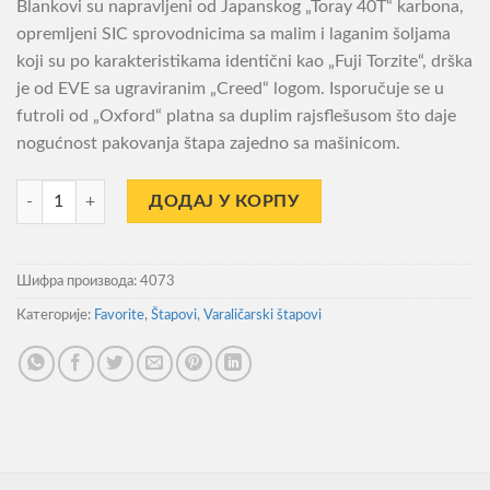
Blankovi su napravljeni od Japanskog „Toray 40T“ karbona,
opremljeni SIC sprovodnicima sa malim i laganim šoljama
koji su po karakteristikama identični kao „Fuji Torzite“, drška
je od EVE sa ugraviranim „Creed“ logom. Isporučuje se u
futroli od „Oxford“ platna sa duplim rajsflešusom što daje
nogućnost pakovanja štapa zajedno sa mašinicom.
Štap Za Pecanje Favorite Creed CRD-762EXH 229cm 20-80gr количи
ДОДАЈ У КОРПУ
Шифра производа:
4073
Категорије:
Favorite
,
Štapovi
,
Varaličarski štapovi