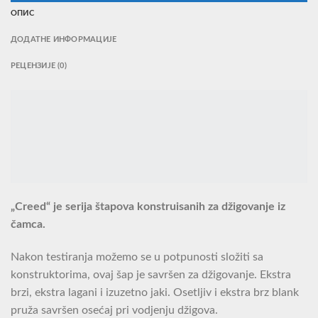
ОПИС
ДОДАТНЕ ИНФОРМАЦИЈЕ
РЕЦЕНЗИЈЕ (0)
„Creed“ je serija štapova konstruisanih za džigovanje iz
čamca.
Nakon testiranja možemo se u potpunosti složiti sa
konstruktorima, ovaj šap je savršen za džigovanje. Ekstra
brzi, ekstra lagani i izuzetno jaki. Osetljiv i ekstra brz blank
pruža savršen osećaj pri vodjenju džigova.