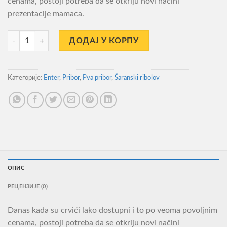
cenama, postoji potreba da se otkriju novi načini
prezentacije mamaca.
Pva Bags Enter 200x70mm 10kom. количина
ДОДАЈ У КОРПУ
Категорије:
Enter
,
Pribor
,
Pva pribor
,
Šaranski ribolov
ОПИС
РЕЦЕНЗИЈЕ (0)
Danas kada su crvići lako dostupni i to po veoma povoljnim
cenama, postoji potreba da se otkriju novi načini