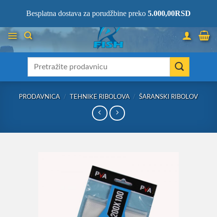
Skip
066/68-68-333
- KOMPLETNA RIBOLOVAČKA OPREMA NA JEDNOM
Besplatna dostava za porudžbine preko
5.000,00
RSD
MESTU!
to
content
Претрага
за:
PRODAVNICA
/
TEHNIKE RIBOLOVA
/
ŠARANSKI RIBOLOV