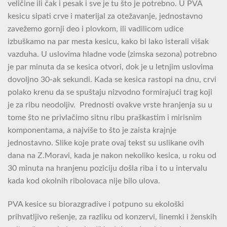
veličine ili čak i pesak i sve je tu što je potrebno. U PVA
kesicu sipati crve i materijal za otežavanje, jednostavno
zavežemo gornji deo i plovkom, ili vadilicom udice
izbuškamo na par mesta kesicu, kako bi lako isterali višak
vazduha. U uslovima hladne vode (zimska sezona) potrebno
je par minuta da se kesica otvori, dok je u letnjim uslovima
dovoljno 30-ak sekundi. Kada se kesica rastopi na dnu, crvi
polako krenu da se spuštaju nizvodno formirajući trag koji
je za ribu neodoljiv. Prednosti ovakve vrste hranjenja su u
tome što ne privlačimo sitnu ribu praškastim i mirisnim
komponentama, a najviše to što je zaista krajnje
jednostavno. Slike koje prate ovaj tekst su uslikane ovih
dana na Z.Moravi, kada je nakon nekoliko kesica, u roku od
30 minuta na hranjenu poziciju došla riba i to u intervalu
kada kod okolnih ribolovaca nije bilo ulova.
PVA kesice su biorazgradive i potpuno su ekološki
prihvatljivo rešenje, za razliku od konzervi, linemki i ženskih