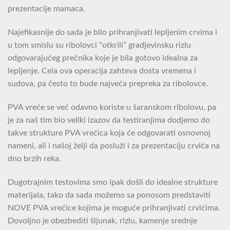
prezentacije mamaca.
Najefikasnije do sada je bilo prihranjivati lepljenim crvima i
u tom smislu su ribolovci “otkrili” gradjevinsku rizlu
odgovarajućeg prečnika koje je bila gotovo idealna za
lepljenje. Cela ova operacija zahteva dosta vremena i
sudova, pa često to bude najveća prepreka za ribolovce.
PVA vreće se već odavno koriste u šaranskom ribolovu, pa
je za naš tim bio veliki izazov da testiranjima dodjemo do
takve strukture PVA vrećica koja će odgovarati osnovnoj
nameni, ali i našoj želji da posluži i za prezentaciju crvića na
dno brzih reka.
Dugotrajnim testovima smo ipak došli do idealne strukture
materijala, tako da sada možemo sa ponosom predstaviti
NOVE PVA vrećice kojima je moguće prihranjivati crvićima.
Dovoljno je obezbediti šljunak, rizlu, kamenje srednje