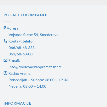
производ
има
PODACI O KOMPANIJI
више
варијанти.
Adresa:
Опције
могу
Vojvode Stepe 54, Smederevo
бити
Kontakt telefon:
изабране
066/68-68-333
на
069/68-68-00
страници
E-mail:
производа.
info@ribolovackaopremafishr.rs
Radno vreme:
Ponedeljak – Subota: 08.00 – 19.00
Nedelja: 08.00 – 14.00
INFORMACIJE