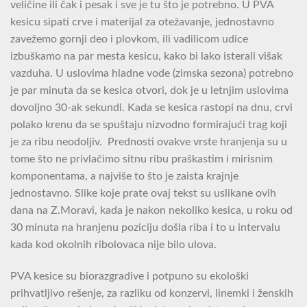
veličine ili čak i pesak i sve je tu što je potrebno. U PVA
kesicu sipati crve i materijal za otežavanje, jednostavno
zavežemo gornji deo i plovkom, ili vadilicom udice
izbuškamo na par mesta kesicu, kako bi lako isterali višak
vazduha. U uslovima hladne vode (zimska sezona) potrebno
je par minuta da se kesica otvori, dok je u letnjim uslovima
dovoljno 30-ak sekundi. Kada se kesica rastopi na dnu, crvi
polako krenu da se spuštaju nizvodno formirajući trag koji
je za ribu neodoljiv. Prednosti ovakve vrste hranjenja su u
tome što ne privlačimo sitnu ribu praškastim i mirisnim
komponentama, a najviše to što je zaista krajnje
jednostavno. Slike koje prate ovaj tekst su uslikane ovih
dana na Z.Moravi, kada je nakon nekoliko kesica, u roku od
30 minuta na hranjenu poziciju došla riba i to u intervalu
kada kod okolnih ribolovaca nije bilo ulova.
PVA kesice su biorazgradive i potpuno su ekološki
prihvatljivo rešenje, za razliku od konzervi, linemki i ženskih