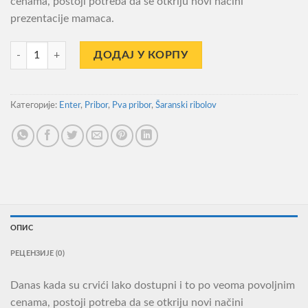
cenama, postoji potreba da se otkriju novi načini
prezentacije mamaca.
Pva Bags Enter 150x70mm 10kom. количина
ДОДАЈ У КОРПУ
Категорије:
Enter
,
Pribor
,
Pva pribor
,
Šaranski ribolov
ОПИС
РЕЦЕНЗИЈЕ (0)
Danas kada su crvići lako dostupni i to po veoma povoljnim
cenama, postoji potreba da se otkriju novi načini