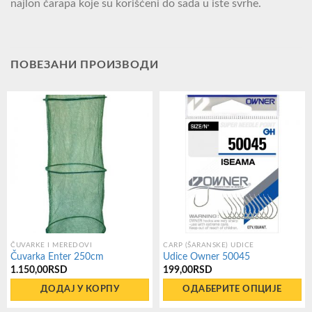
najlon čarapa koje su korišćeni do sada u iste svrhe.
ПОВЕЗАНИ ПРОИЗВОДИ
ČUVARKE I MEREDOVI
CARP (ŠARANSKE) UDICE
Čuvarka Enter 250cm
Udice Owner 50045
1.150,00
RSD
199,00
RSD
ДОДАЈ У КОРПУ
ОДАБЕРИТЕ ОПЦИЈЕ
Овај