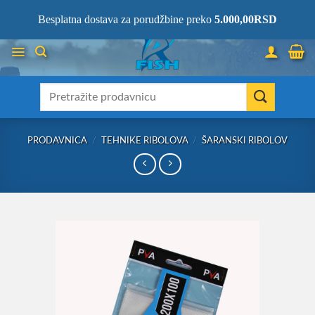
Skip
066/68-68-333
- KOMPLETNA RIBOLOVAČKA OPREMA NA JEDNOM
Besplatna dostava za porudžbine preko
5.000,00
RSD
MESTU!
to
content
Претрага
за:
PRODAVNICA
/
TEHNIKE RIBOLOVA
/
ŠARANSKI RIBOLOV