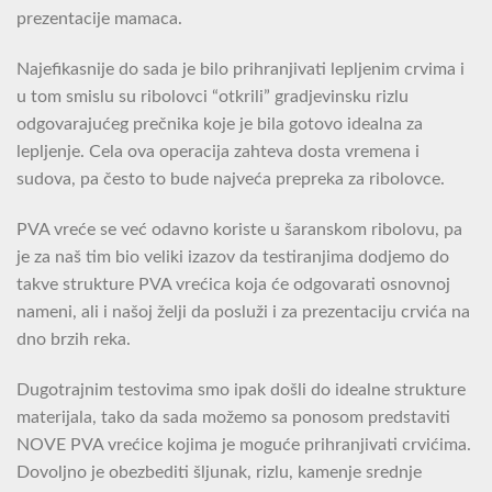
prezentacije mamaca.
Najefikasnije do sada je bilo prihranjivati lepljenim crvima i
u tom smislu su ribolovci “otkrili” gradjevinsku rizlu
odgovarajućeg prečnika koje je bila gotovo idealna za
lepljenje. Cela ova operacija zahteva dosta vremena i
sudova, pa često to bude najveća prepreka za ribolovce.
PVA vreće se već odavno koriste u šaranskom ribolovu, pa
je za naš tim bio veliki izazov da testiranjima dodjemo do
takve strukture PVA vrećica koja će odgovarati osnovnoj
nameni, ali i našoj želji da posluži i za prezentaciju crvića na
dno brzih reka.
Dugotrajnim testovima smo ipak došli do idealne strukture
materijala, tako da sada možemo sa ponosom predstaviti
NOVE PVA vrećice kojima je moguće prihranjivati crvićima.
Dovoljno je obezbediti šljunak, rizlu, kamenje srednje