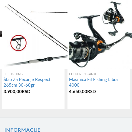
FIL FISHING
FEEDER PECANJE
Štap Za Pecanje Respect
Mašinica Fil Fishing Libra
265cm 30-60gr
4000
аспон
ена:
3.900,00
RSD
4.650,00
RSD
д
.000,00RSD
о
.100,00RSD
INFORMACIJE