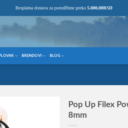
NOM MESTU!
Besplatna dostava za porudžbine preko
5.000,00
RSD
PLOVAK
BRENDOVI
BLOG
Pop Up Filex P
8mm