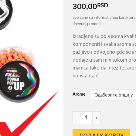
RSD
300,00
Sve cene su informativnog karaktera 
dnevnoj promeni.
Izradjene su od veoma kvali
komponenti i svaka aroma se
pažljivo i odvojeno gde se 
dodaje u sam mix tokom pro
mamca tako da intezitet aro
konstantan!
Arome
Pop Up Filex Power 8mm кол
ДОДАЈ У КОРПУ