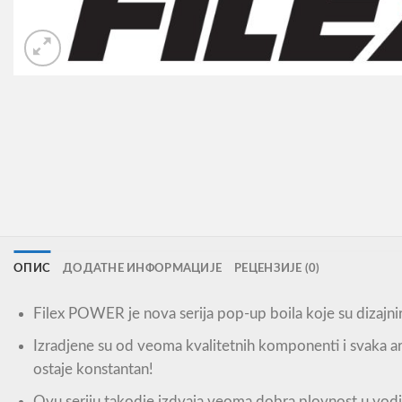
ОПИС
ДОДАТНЕ ИНФОРМАЦИЈЕ
РЕЦЕНЗИЈЕ (0)
Filex POWER je nova serija pop-up boila koje su dizajni
Izradjene su od veoma kvalitetnih komponenti i svaka 
ostaje konstantan!
Ovu seriju takodje izdvaja veoma dobra plovnost u vodi 