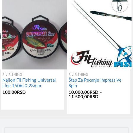
FIL FISHING
FIL FISHING
Najlon Fil Fishing Universal
Štap Za Pecanje Impressive
Line 150m 0.28mm
Spin
100,00
RSD
10.000,00
RSD
–
Распон
11.500,00
RSD
цена:
од
10.000,00RSD
Овај
до
11.500,00RSD
производ
има