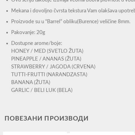
Mekana i dovoljno čvrsta tekstura Vam olakšava upotreb
Proizvode su u “Barrel” obliku(Burence) veličine 8mm.
Pakovanje: 20g
Dostupne arome/boje:
HONEY / MED (SVETLO ŽUTA)
PINEAPPLE / ANANAS (ŽUTA)
STRAWBERRY / JAGODA (CRVENA)
TUTTI-FRUTTI (NARANDZASTA)
BANANA (ŽUTA)
GARLIC / BELI LUK (BELA)
ПОВЕЗАНИ ПРОИЗВОДИ