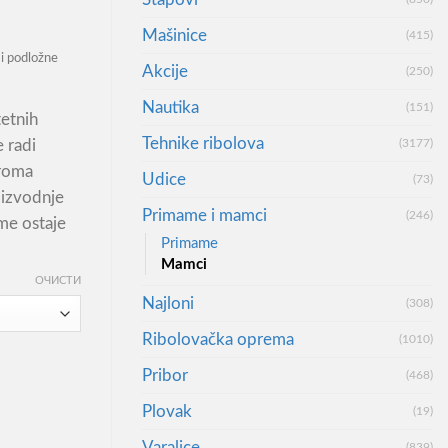
Mašinice
(415)
i podložne
Akcije
(250)
Nautika
(151)
tetnih
Tehnike ribolova
 radi
(3177)
aroma
Udice
(73)
izvodnje
Primame i mamci
(246)
me ostaje
Primame
Mamci
ОЧИСТИ
Najloni
(308)
Ribolovačka oprema
(1010)
Pribor
ичина
(468)
Plovak
(19)
Varalice
(839)