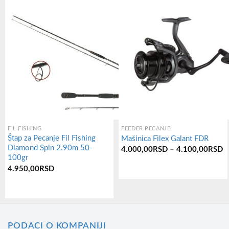
FIL FISHING
FEEDER PECANJE
Štap za Pecanje Fil Fishing
Mašinica Filex Galant FDR
Diamond Spin 2.90m 50-
Р
4.000,00
RSD
–
4.100,00
RSD
ц
100gr
о
4.950,00
RSD
4
Овај
д
4
производ
има
више
PODACI O KOMPANIJI