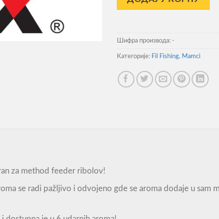
Шифра производа:
-
Категорије:
Fil Fishing
,
Mamci
ran za method feeder ribolov!
aroma se radi pažljivo i odvojeno gde se aroma dodaje u sam
i dostupna je u 6 udarnih aroma!