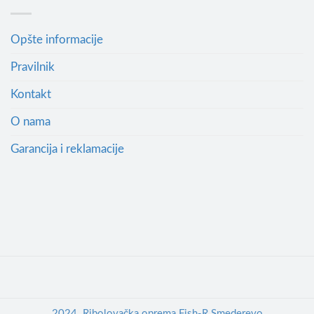
Opšte informacije
Pravilnik
Kontakt
O nama
Garancija i reklamacije
2024. Ribolovačka oprema Fish-R Smederevo