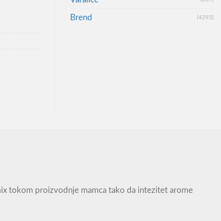
Brend
(4293)
 mix tokom proizvodnje mamca tako da intezitet arome