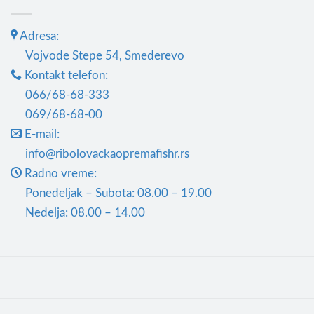
варијанти.
Опције
Adresa:
могу
Vojvode Stepe 54, Smederevo
бити
Kontakt telefon:
изабране
066/68-68-333
на
069/68-68-00
страници
производа.
E-mail:
info@ribolovackaopremafishr.rs
Radno vreme:
Ponedeljak – Subota: 08.00 – 19.00
Nedelja: 08.00 – 14.00