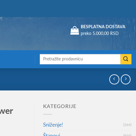
Assign a menu in Theme Options > Menus
BESPLATNA DOSTAVA
preko 5.000,00 RSD
Претрага
за:
KATEGORIJE
ower
Sniženje!
(264)
Štapovi
(850)