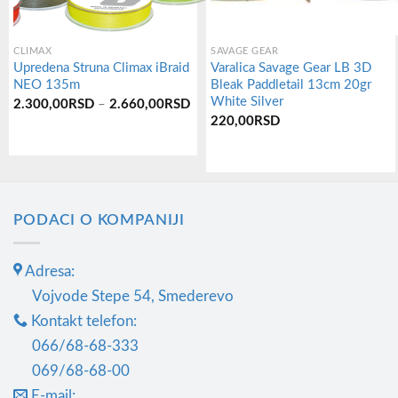
CLIMAX
SAVAGE GEAR
Upredena Struna Climax iBraid
Varalica Savage Gear LB 3D
NEO 135m
Bleak Paddletail 13cm 20gr
White Silver
Распон
2.300,00
RSD
–
2.660,00
RSD
цена:
220,00
RSD
од
2.300,00RSD
Овај
до
2.660,00RSD
производ
има
PODACI O KOMPANIJI
више
варијанти.
Adresa:
Опције
могу
Vojvode Stepe 54, Smederevo
бити
Kontakt telefon:
изабране
066/68-68-333
на
069/68-68-00
страници
E-mail: