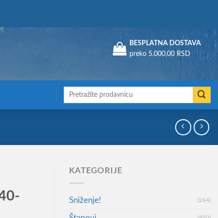
Assign a menu in Theme Options > Menus
BESPLATNA DOSTAVA
preko 5.000,00 RSD
Претрага
за:
KATEGORIJE
40-
Sniženje!
(264)
Štapovi
(850)