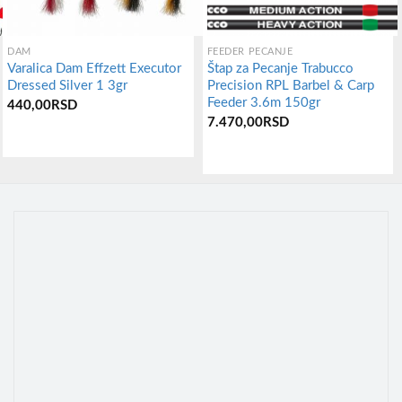
DAM
FEEDER PECANJE
Varalica Dam Effzett Executor
Štap za Pecanje Trabucco
Dressed Silver 1 3gr
Precision RPL Barbel & Carp
Feeder 3.6m 150gr
440,00
RSD
7.470,00
RSD