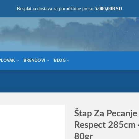
NOM MESTU!
Besplatna dostava za porudžbine preko
5.000,00
RSD
PLOVAK
BRENDOVI
BLOG
Štap Za Pecanje
Respect 285cm 
80gr