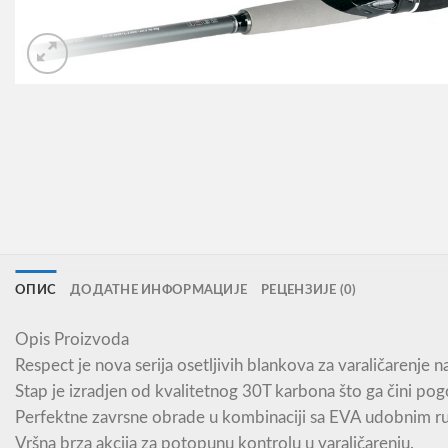
ОПИС
ДОДАТНЕ ИНФОРМАЦИЈЕ
РЕЦЕНЗИЈЕ (0)
Opis Proizvoda
Respect je nova serija osetljivih blankova za varaličarenje 
Stap je izradjen od kvalitetnog 30T karbona što ga čini pog
Perfektne zavrsne obrade u kombinaciji sa EVA udobnim r
Vršna brza akcija za potopunu kontrolu u varaličarenju.