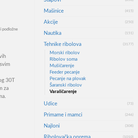
Mašinice
(415)
Akcije
(250)
i podložne
Nautika
(151)
Tehnike ribolova
(3177)
Morski ribolov
vih
Ribolov soma
 svim
Mušičarenje
Feeder pecanje
Pecanje na plovak
nog 30T
Šaranski ribolov
m za
Varaličarenje
ma.
Udice
(73)
cm 40-80gr количина
Primame i mamci
(246)
Najloni
(308)
Ribolovačka oprema
(1010)