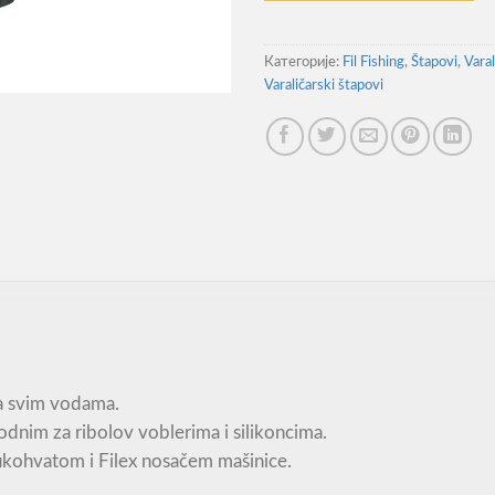
Категорије:
Fil Fishing
,
Štapovi
,
Varal
Varaličarski štapovi
na svim vodama.
odnim za ribolov voblerima i silikoncima.
ukohvatom i Filex nosačem mašinice.