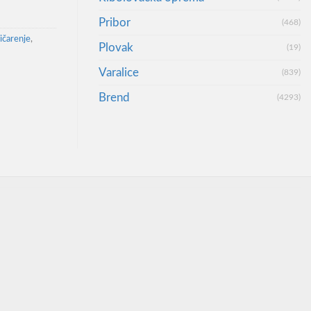
Pribor
(468)
ičarenje
,
Plovak
(19)
Varalice
(839)
Brend
(4293)