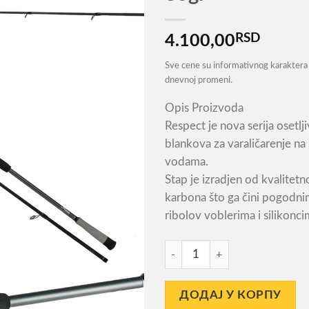
RSD
4.100,00
Sve cene su informativnog karaktera 
dnevnoj promeni.
Opis Proizvoda
Respect je nova serija osetlji
blankova za varaličarenje na
vodama.
Stap je izradjen od kvalitet
karbona što ga čini pogodni
ribolov voblerima i silikonci
Štap Za Pecanje Respect 285
ДОДАЈ У КОРПУ