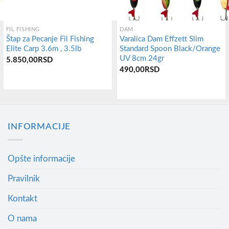
FIL FISHING
DAM
Štap za Pecanje Fil Fishing
Varalica Dam Effzett Slim
Elite Carp 3.6m , 3.5lb
Standard Spoon Black/Orange
UV 8cm 24gr
5.850,00
RSD
490,00
RSD
INFORMACIJE
Opšte informacije
Pravilnik
Kontakt
O nama