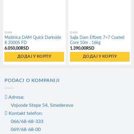
DAM
DAM
Mašinica DAM Quick Darkside
Sajla Dam Effzett 7×7 Coated
8 2000S FD
Core 10m , 16kg
6.050,00
RSD
1.390,00
RSD
ДОДАЈ У КОРПУ
ДОДАЈ У КОРПУ
PODACI O KOMPANIJI
Adresa:
Vojvode Stepe 54, Smederevo
Kontakt telefon:
066/68-68-333
069/68-68-00