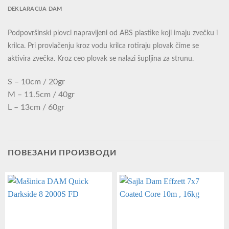
DEKLARACIJA DAM
Podpovršinski plovci napravljeni od ABS plastike koji imaju zvečku i
krilca. Pri provlačenju kroz vodu krilca rotiraju plovak čime se
aktivira zvečka. Kroz ceo plovak se nalazi šupljina za strunu.
S – 10cm / 20gr
M – 11.5cm / 40gr
L – 13cm / 60gr
ПОВЕЗАНИ ПРОИЗВОДИ