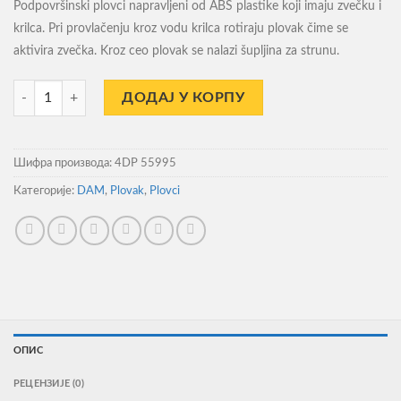
Podpovršinski plovci napravljeni od ABS plastike koji imaju zvečku i
krilca. Pri provlačenju kroz vodu krilca rotiraju plovak čime se
aktivira zvečka. Kroz ceo plovak se nalazi šupljina za strunu.
Plovak Dam Madcat Screaming Subfloats S , 10cm/20gr количина
ДОДАЈ У КОРПУ
Шифра производа:
4DP 55995
Категорије:
DAM
,
Plovak
,
Plovci
ОПИС
РЕЦЕНЗИЈЕ (0)