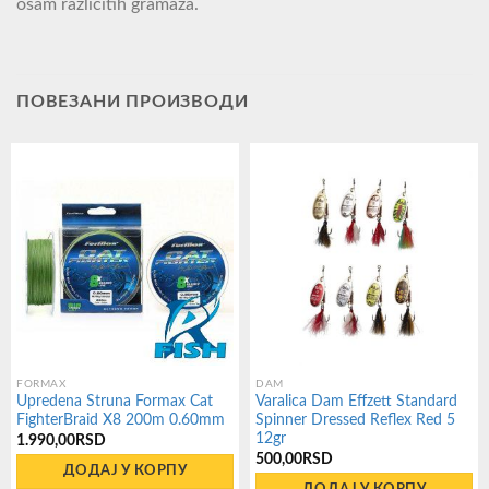
osam različitih gramaža.
ПОВЕЗАНИ ПРОИЗВОДИ
FORMAX
DAM
Upredena Struna Formax Cat
Varalica Dam Effzett Standard
FighterBraid X8 200m 0.60mm
Spinner Dressed Reflex Red 5
12gr
1.990,00
RSD
500,00
RSD
ДОДАЈ У КОРПУ