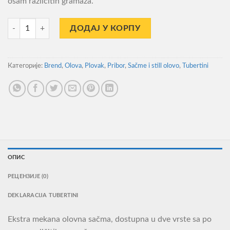
osam različitih gramaža.
Olovo Tubertini Mascot 3-13 количина
ДОДАЈ У КОРПУ
Категорије:
Brend
,
Olova
,
Plovak
,
Pribor
,
Sačme i still olovo
,
Tubertini
ОПИС
РЕЦЕНЗИЈЕ (0)
DEKLARACIJA TUBERTINI
Ekstra mekana olovna sačma, dostupna u dve vrste sa po