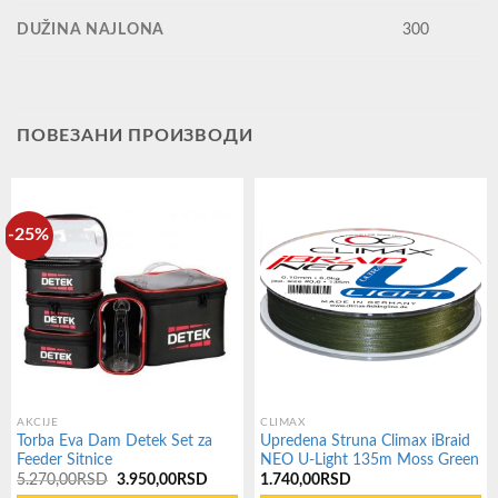
DUŽINA NAJLONA
300
ПОВЕЗАНИ ПРОИЗВОДИ
-25%
AKCIJE
CLIMAX
Torba Eva Dam Detek Set za
Upredena Struna Climax iBraid
Feeder Sitnice
NEO U-Light 135m Moss Green
Оригинална
Тренутна
5.270,00
RSD
3.950,00
RSD
1.740,00
RSD
цена
цена