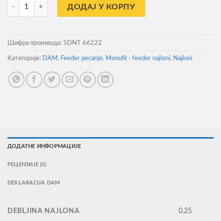
Najlon Dam Damyl Tectan Feeder 300m 0.25mm 5.2kg количина
ДОДАЈ У КОРПУ
Шифра производа:
5DNT 66222
Категорије:
DAM
,
Feeder pecanje
,
Monofil - feeder najloni
,
Najloni
ДОДАТНЕ ИНФОРМАЦИЈЕ
РЕЦЕНЗИЈЕ (0)
DEKLARACIJA DAM
DEBLJINA NAJLONA
0.25