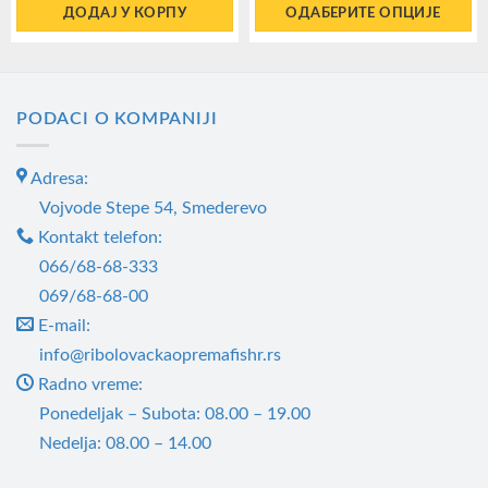
је
је:
ДОДАЈ У КОРПУ
ОДАБЕРИТЕ ОПЦИЈЕ
била:
3.950,00RSD.
5.270,00RSD.
Овај
производ
има
PODACI O KOMPANIJI
више
варијанти.
Adresa:
Опције
могу
Vojvode Stepe 54, Smederevo
бити
Kontakt telefon:
изабране
066/68-68-333
на
069/68-68-00
страници
E-mail:
производа.
info@ribolovackaopremafishr.rs
Radno vreme:
Ponedeljak – Subota: 08.00 – 19.00
Nedelja: 08.00 – 14.00