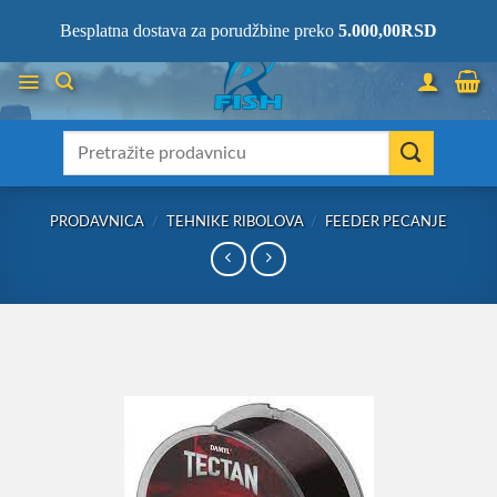
Skip
066/68-68-333
- KOMPLETNA RIBOLOVAČKA OPREMA NA JEDNOM
Besplatna dostava za porudžbine preko
5.000,00
RSD
MESTU!
to
content
Претрага
за:
PRODAVNICA
/
TEHNIKE RIBOLOVA
/
FEEDER PECANJE