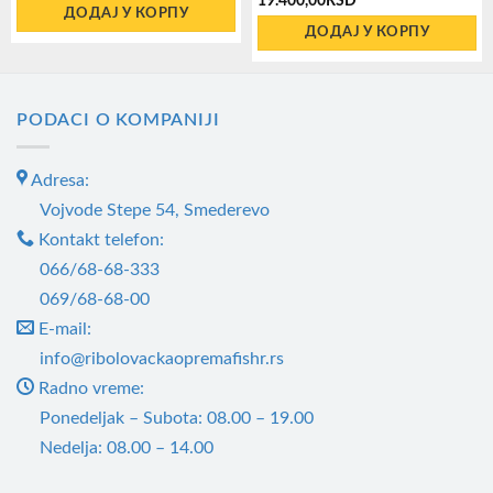
19.400,00
RSD
ДОДАЈ У КОРПУ
ДОДАЈ У КОРПУ
PODACI O KOMPANIJI
Adresa:
Vojvode Stepe 54, Smederevo
Kontakt telefon:
066/68-68-333
069/68-68-00
E-mail:
info@ribolovackaopremafishr.rs
Radno vreme:
Ponedeljak – Subota: 08.00 – 19.00
Nedelja: 08.00 – 14.00