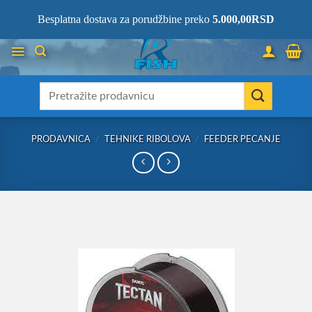
Skip
066/68-68-333
- KOMPLETNA RIBOLOVAČKA OPREMA NA JEDNOM
Besplatna dostava za porudžbine preko
5.000,00
RSD
MESTU!
to
content
Претрага
за:
PRODAVNICA
/
TEHNIKE RIBOLOVA
/
FEEDER PECANJE