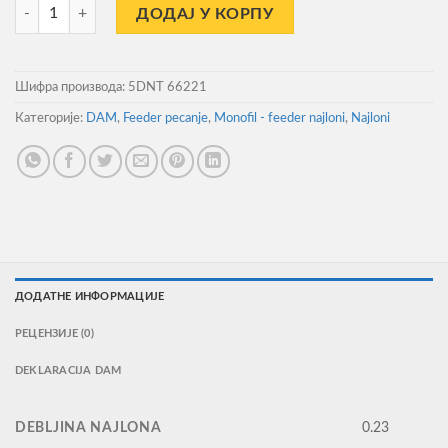
Najlon Dam Damyl Tectan Feeder 300m 0.23mm 4.2kg количина
ДОДАЈ У КОРПУ
Шифра производа:
5DNT 66221
Категорије:
DAM
,
Feeder pecanje
,
Monofil - feeder najloni
,
Najloni
ДОДАТНЕ ИНФОРМАЦИЈЕ
РЕЦЕНЗИЈЕ (0)
DEKLARACIJA DAM
DEBLJINA NAJLONA
0.23