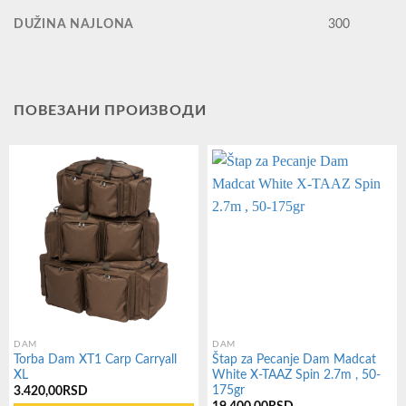
DUŽINA NAJLONA
300
ПОВЕЗАНИ ПРОИЗВОДИ
DAM
DAM
Torba Dam XT1 Carp Carryall
Štap za Pecanje Dam Madcat
XL
White X-TAAZ Spin 2.7m , 50-
175gr
3.420,00
RSD