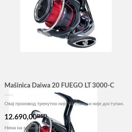
Mašinica Daiwa 20 FUEGO LT 3000-C
Овај производ тренутно није на стању и није доступан.
12.690,00
RSD
Нема на залихама