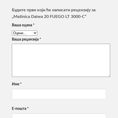
Будите први који ће написати рецензију за
„Mašinica Daiwa 20 FUEGO LT 3000-C“
Ваша оцена
*
Ваша рецензија
*
Име
*
Е-пошта
*