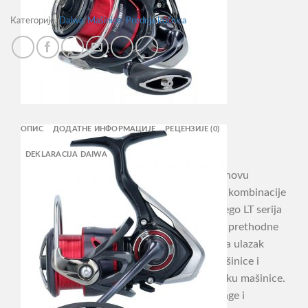
Категорије:
Daiwa
,
Mašinice
,
Prednja kočnica
ОПИС
ДОДАТНЕ ИНФОРМАЦИЈЕ
РЕЦЕНЗИЈЕ (0)
DEKLARACIJA DAIWA
Fuego LT ‚20 nije ništa manje nego korak u novu
dimenziju dizajna LT mašinica. Korišćenjem kombinacije
novog Zaion Light materijala popularna Fuego LT serija
mašinica postala je još lakša i izdržljivija od prethodne
serije. MagSealed dizajn pouzdano sprečava ulazak
vode i čestica prljavštine preko osovine mašinice i
znatno pridonosi produženom životnom veku mašinice.
Tough Digigear omogućava bolji prenos snage i