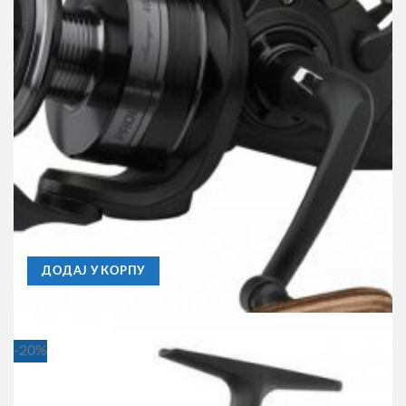
BAITRUNNER
Mašinica Prologic Avenger 5000 BF , 6BB+Rezervna
Špulna
4.350,00
RSD
ДОДАЈ У КОРПУ
-20%