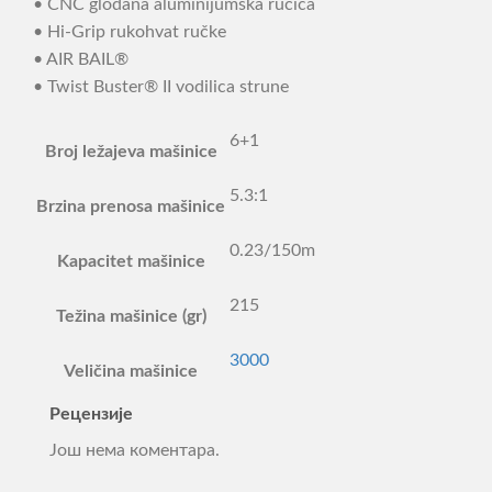
• CNC glodana aluminijumska ručica
• Hi-Grip rukohvat ručke
• AIR BAIL®
• Twist Buster® II vodilica strune
6+1
Broj ležajeva mašinice
5.3:1
Brzina prenosa mašinice
0.23/150m
Kapacitet mašinice
215
Težina mašinice (gr)
3000
Veličina mašinice
Рецензије
Још нема коментара.