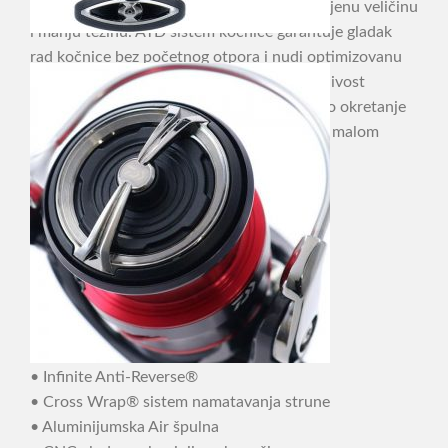
osigurava veću mogućnost napora uz smanjenu veličinu
i manju težinu. ATD sistem kočnice garantuje gladak
rad kočnice bez početnog otpora i nudi optimizovanu
snagu kočenja uz istovremeno visoku osetljivost
podešavanja. Fuego LT ‚20 nudi super glatko okretanje
zajedno sa najvećom izdržljivosti i izuzetno malom
težinom.
• LT (Light & Tough)
• Zaion V® telo
• MAGSEALED® konstrukcija tela
• 6 Kugličnih ležajeva
• Zaion V® Air Rotor®
• TOUGH DIGIGEAR®
• ATD™ sistem kočenja
• Infinite Anti-Reverse®
• Cross Wrap® sistem namatavanja strune
• Aluminijumska Air špulna