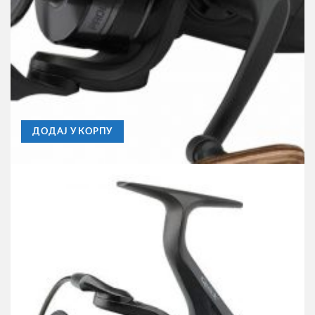
BAITRUNNER
Mašinica Prologic Avenger 3000 BF , 6BB+Rezervna
Špulna
4.930,00
RSD
ДОДАЈ У КОРПУ