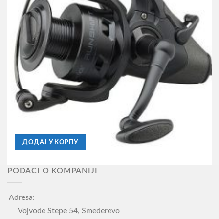
BAITRUNNER
Mašinica Dam Quick Runshift 3 5000FS , 3BB
3.690,00
RSD
ДОДАЈ У КОРПУ
PODACI O KOMPANIJI
Adresa:
Vojvode Stepe 54, Smederevo