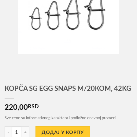
KOPČA SG EGG SNAPS M/20KOM, 42KG
220,00
RSD
Sve cene su informativnog karaktera i podložne dnevnoj promeni.
KOPČA SG EGG SNAPS M/20KOM, 42KG количина
ДОДАЈ У КОРПУ