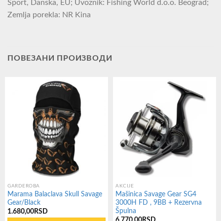
Sport, Danska, EU; Uvoznik: Fishing World d.o.o. Beograd;
Zemlja porekla: NR Kina
ПОВЕЗАНИ ПРОИЗВОДИ
GARDEROBA
AKCIJE
Marama Balaclava Skull Savage
Mašinica Savage Gear SG4
Gear/Black
3000H FD , 9BB + Rezervna
Špulna
1.680,00
RSD
6.770,00
RSD