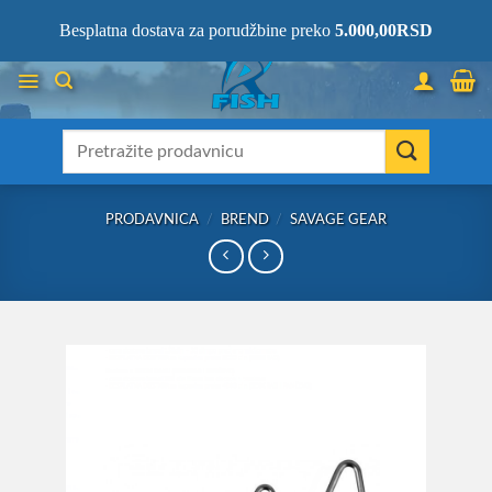
Skip
066/68-68-333
- KOMPLETNA RIBOLOVAČKA OPREMA NA JEDNOM
Besplatna dostava za porudžbine preko
5.000,00
RSD
MESTU!
to
content
Претрага
за:
PRODAVNICA
/
BREND
/
SAVAGE GEAR