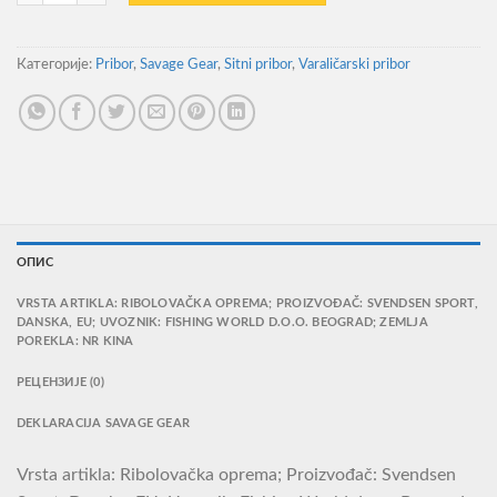
Категорије:
Pribor
,
Savage Gear
,
Sitni pribor
,
Varaličarski pribor
ОПИС
VRSTA ARTIKLA: RIBOLOVAČKA OPREMA; PROIZVOĐAČ: SVENDSEN SPORT,
DANSKA, EU; UVOZNIK: FISHING WORLD D.O.O. BEOGRAD; ZEMLJA
POREKLA: NR KINA
РЕЦЕНЗИЈЕ (0)
DEKLARACIJA SAVAGE GEAR
Vrsta artikla: Ribolovačka oprema; Proizvođač: Svendsen