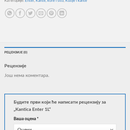
Категорије:
Enter
,
Kante, kofe i sito
,
Kutije i kante
РЕЦЕНЗИЈЕ (0)
Рецензије
Још нема коментара.
Будите први који ће написати рецензију за
„Kantica Enter 1L“
Ваша оцена
*