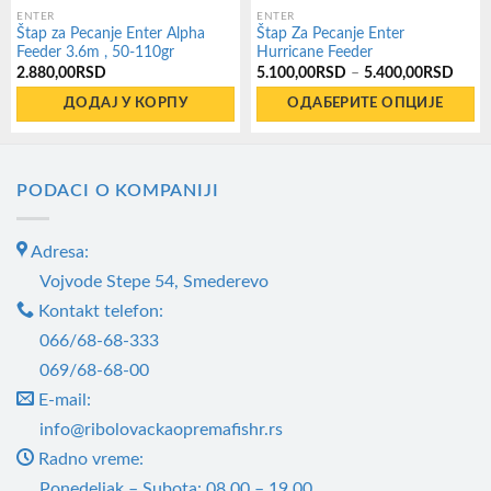
ENTER
ENTER
Štap za Pecanje Enter Alpha
Štap Za Pecanje Enter
Feeder 3.6m , 50-110gr
Hurricane Feeder
Расп
2.880,00
RSD
5.100,00
RSD
–
5.400,00
RSD
цена:
од
ДОДАЈ У КОРПУ
ОДАБЕРИТЕ ОПЦИЈЕ
5.10
до
Овај
5.40
производ
има
PODACI O KOMPANIJI
више
варијанти.
Adresa:
Опције
Vojvode Stepe 54, Smederevo
могу
Kontakt telefon:
бити
066/68-68-333
изабране
069/68-68-00
на
E-mail:
страници
info@ribolovackaopremafishr.rs
производа.
Radno vreme:
Ponedeljak – Subota: 08.00 – 19.00