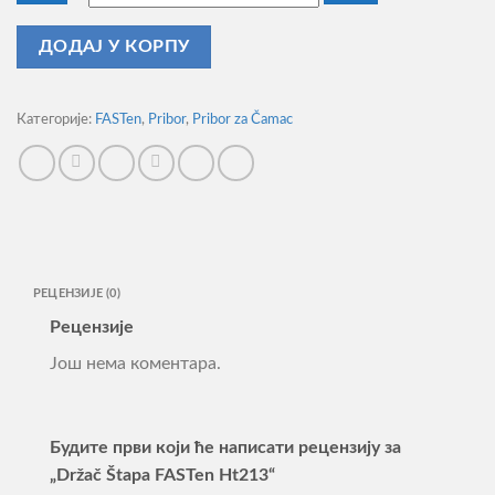
Držač
ДОДАЈ У КОРПУ
Štapa
FASTen
Ht213
Категорије:
FASTen
,
Pribor
,
Pribor za Čamac
количина
РЕЦЕНЗИЈЕ (0)
Рецензије
Још нема коментара.
Будите први који ће написати рецензију за
„Držač Štapa FASTen Ht213“