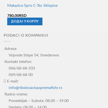
Makazice Spro C-Tec Sklopive
780,00
RSD
ДОДАЈ У КОРПУ
PODACI O KOMPANIJI
Adresa:
Vojvode Stepe 54, Smederevo
Kontakt telefon:
066/68-68-333
069/68-68-00
E-mail:
info@ribolovackaopremafishr.rs
Radno vreme:
Ponedeljak – Subota: 08.00 – 19.00
Nedelja: 08.00 – 14.00