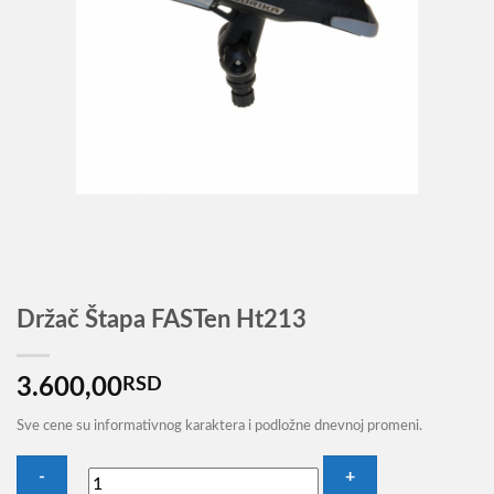
Držač Štapa FASTen Ht213
3.600,00
RSD
Sve cene su informativnog karaktera i podložne dnevnoj promeni.