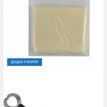
ENTER
Pva Kesica Enter 10m 10cm
490,00
RSD
ДОДАЈ У КОРПУ