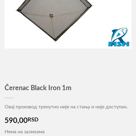
Čerenac Black Iron 1m
Овај производ тренутно није на стању и није доступан.
590,00
RSD
Нема на залихама