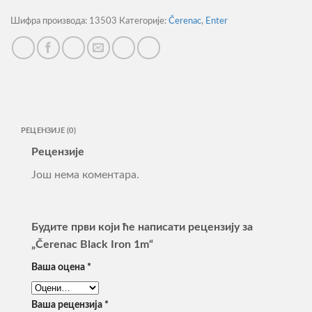
Шифра производа:
13503
Категорије:
Čerenac
,
Enter
РЕЦЕНЗИЈЕ (0)
Рецензије
Још нема коментара.
Будите први који ће написати рецензију за
„Čerenac Black Iron 1m“
Ваша оцена
*
Ваша рецензија
*