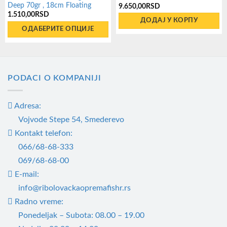
Deep 70gr , 18cm Floating
9.650,00
RSD
1.510,00
RSD
ДОДАЈ У КОРПУ
ОДАБЕРИТЕ ОПЦИЈЕ
Овај
производ
има
PODACI O KOMPANIJI
више
варијанти.
Adresa:
Опције
могу
Vojvode Stepe 54, Smederevo
бити
Kontakt telefon:
изабране
066/68-68-333
на
069/68-68-00
страници
E-mail:
производа.
info@ribolovackaopremafishr.rs
Radno vreme:
Ponedeljak – Subota: 08.00 – 19.00