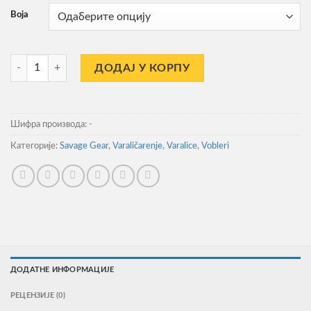
Boja
Vobler Savage Gear 3D Sticklebait Pencil 5.5cm 7gr Sinking количина
ДОДАЈ У КОРПУ
Шифра производа:
-
Категорије:
Savage Gear
,
Varaličarenje
,
Varalice
,
Vobleri
ДОДАТНЕ ИНФОРМАЦИЈЕ
РЕЦЕНЗИЈЕ (0)