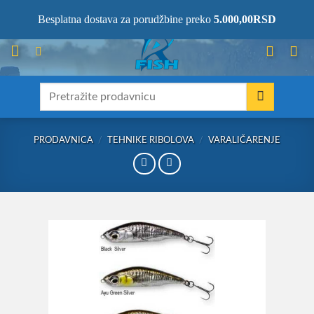
Skip
066/68-68-333
- KOMPLETNA RIBOLOVAČKA OPREMA NA JEDNOM
Besplatna dostava za porudžbine preko
5.000,00
RSD
MESTU!
to
content
Претрага
за:
PRODAVNICA
/
TEHNIKE RIBOLOVA
/
VARALIČARENJE