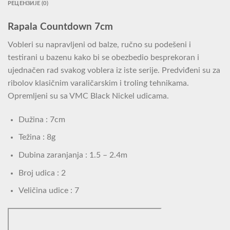
РЕЦЕНЗИЈЕ (0)
Rapala Countdown 7cm
Vobleri su napravljeni od balze, ručno su podešeni i
testirani u bazenu kako bi se obezbedio besprekoran i
ujednačen rad svakog voblera iz iste serije. Predviđeni su za
ribolov klasičnim varaličarskim i troling tehnikama.
Opremljeni su sa VMC Black Nickel udicama.
Dužina : 7cm
Težina : 8g
Dubina zaranjanja : 1.5 – 2.4m
Broj udica : 2
Veličina udice : 7