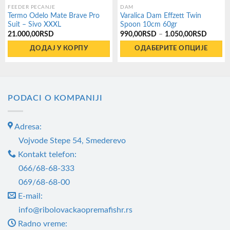
FEEDER PECANJE
DAM
Termo Odelo Mate Brave Pro
Varalica Dam Effzett Twin
Suit – Sivo XXXL
Spoon 10cm 60gr
Распон
21.000,00
RSD
990,00
RSD
–
1.050,00
RSD
цена:
од
ДОДАЈ У КОРПУ
ОДАБЕРИТЕ ОПЦИЈЕ
990,0
до
Овај
1.050,
производ
има
PODACI O KOMPANIJI
више
варијанти.
Adresa:
Опције
могу
Vojvode Stepe 54, Smederevo
бити
Kontakt telefon:
изабране
066/68-68-333
на
069/68-68-00
страници
E-mail:
производа.
info@ribolovackaopremafishr.rs
Radno vreme: