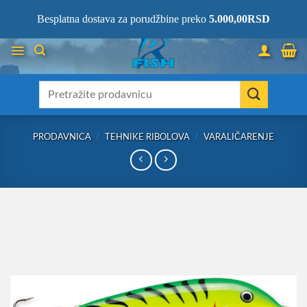
Skip
066/68-68-333
- KOMPLETNA RIBOLOVAČKA OPREMA NA JEDNOM
Besplatna dostava za porudžbine preko
5.000,00
RSD
MESTU!
to
content
Претрага
за:
PRODAVNICA
/
TEHNIKE RIBOLOVA
/
VARALIČARENJE