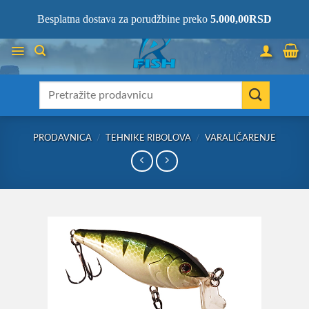
Skip
066/68-68-333
- KOMPLETNA RIBOLOVAČKA OPREMA NA JEDNOM
Besplatna dostava za porudžbine preko
5.000,00
RSD
MESTU!
to
content
Претрага
за:
PRODAVNICA
/
TEHNIKE RIBOLOVA
/
VARALIČARENJE