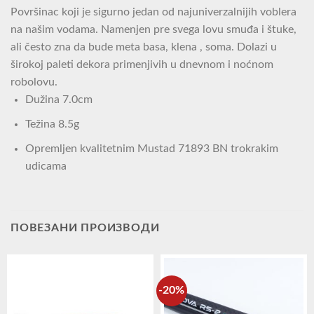
Površinac koji je sigurno jedan od najuniverzalnijih voblera
na našim vodama. Namenjen pre svega lovu smuđa i štuke,
ali često zna da bude meta basa, klena , soma. Dolazi u
širokoj paleti dekora primenjivih u dnevnom i noćnom
robolovu.
Dužina 7.0cm
Težina 8.5g
Opremljen kvalitetnim Mustad 71893 BN trokrakim
udicama
ПОВЕЗАНИ ПРОИЗВОДИ
-20%