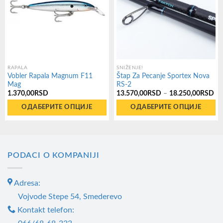
RAPALA
SNIŽENJE!
Vobler Rapala Magnum F11
Štap Za Pecanje Sportex Nova
Mag
RS-2
Ра
1.370,00
RSD
13.570,00
RSD
–
18.250,00
RSD
це
од
ОДАБЕРИТЕ ОПЦИЈЕ
ОДАБЕРИТЕ ОПЦИЈЕ
13
до
Овај
Овај
18
производ
производ
има
има
PODACI O KOMPANIJI
више
више
варијанти.
варијанти.
Adresa:
Опције
Опције
могу
могу
Vojvode Stepe 54, Smederevo
бити
бити
Kontakt telefon:
изабране
изабране