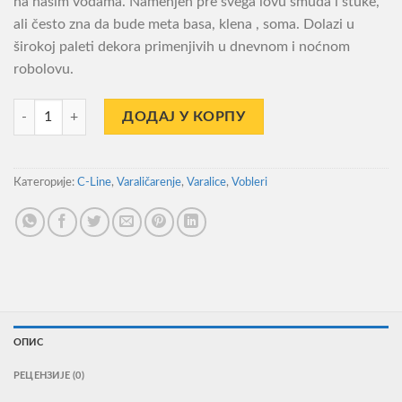
na našim vodama. Namenjen pre svega lovu smuđa i štuke,
ali često zna da bude meta basa, klena , soma. Dolazi u
širokoj paleti dekora primenjivih u dnevnom i noćnom
robolovu.
Vobler C Line Shallow Rider 70 Blue Silver количина
ДОДАЈ У КОРПУ
Категорије:
C-Line
,
Varaličarenje
,
Varalice
,
Vobleri
ОПИС
РЕЦЕНЗИЈЕ (0)