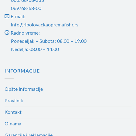
066/68-68-333
на
на
069/68-68-00
страници
страници
E-mail:
производа.
производа.
info@ribolovackaopremafishr.rs
Radno vreme:
Ponedeljak – Subota: 08.00 – 19.00
Nedelja: 08.00 – 14.00
INFORMACIJE
Opšte informacije
Pravilnik
Kontakt
O nama
Garancija i reklamacije