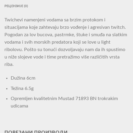
РЕЦЕНЗИЈЕ (0)
Twichevi namenjeni vodama sa brzim protokom i
situacijama koje zahtevaju brzo vođenje i agresivan twitch.
Pogodan za lov bucova, pastrmke, štuke i smuđa na slatkim
vodama i svih morskih predatora koji se love u light
ribolovu. Pošto su tonući dozvoljavaju nam da ih spustimo
u niže slojeve vode i time pretražimo više različitih vrsta
riba.
Dužina 6cm
Težina 6.5g
Opremljen kvalitetnim Mustad 71893 BN trokrakim
udicama
ПОВЕЗАНИ ПРОИЗВОДИ