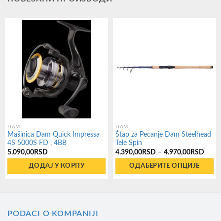
DAM
DAM
Mašinica Dam Quick Impressa
Štap za Pecanje Dam Steelhead
4S 5000S FD , 4BB
Tele Spin
Расп
5.090,00
RSD
4.390,00
RSD
–
4.970,00
RSD
цена:
од
ДОДАЈ У КОРПУ
ОДАБЕРИТЕ ОПЦИЈЕ
4.39
до
Овај
4.97
производ
има
PODACI O KOMPANIJI
више