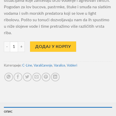
situacijama koje zahtevaju brzo vođenje i agresivan twitch.
Pogodan za lov bucova, pastrmke, štuke i smuđa na slatkim
vodama i svih morskih predatora koji se love u light
ribolovu. Pošto su tonući dozvoljavaju nam da ih spustimo
u niže slojeve vode i time pretražimo više različitih vrsta
riba.
Vobler C Line Fast Twitch 60 SFC количина
ДОДАЈ У КОРПУ
Категорије:
C-Line
,
Varaličarenje
,
Varalice
,
Vobleri
ОПИС