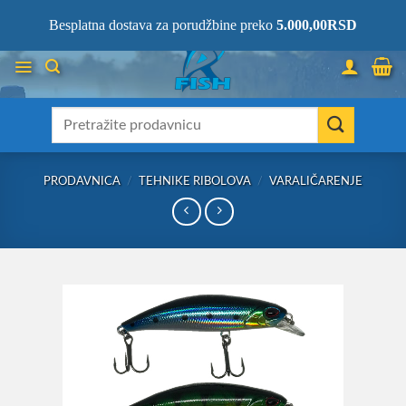
Skip
066/68-68-333
- KOMPLETNA RIBOLOVAČKA OPREMA NA JEDNOM
Besplatna dostava za porudžbine preko
5.000,00
RSD
MESTU!
to
content
Претрага
за:
PRODAVNICA
/
TEHNIKE RIBOLOVA
/
VARALIČARENJE