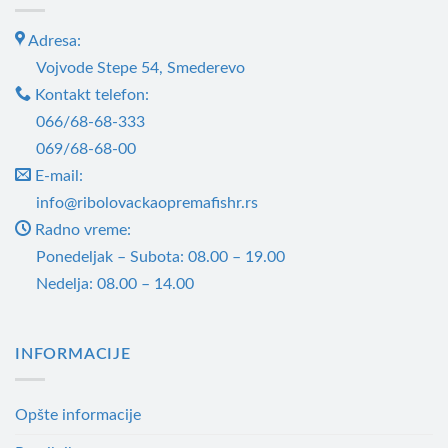
варијанти.
Adresa:
Опције
могу
Vojvode Stepe 54, Smederevo
бити
Kontakt telefon:
изабране
066/68-68-333
на
069/68-68-00
страници
E-mail:
производа.
info@ribolovackaopremafishr.rs
Radno vreme:
Ponedeljak – Subota: 08.00 – 19.00
Nedelja: 08.00 – 14.00
INFORMACIJE
Opšte informacije