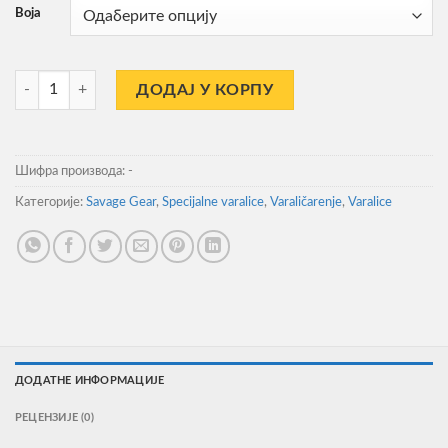
од
Boja
1.300,00RSD
до
1.390,00RSD
Varalica Savage Gear 4D Line Thru Trout 15cm 35gr Slow Slink количи
ДОДАЈ У КОРПУ
Шифра производа:
-
Категорије:
Savage Gear
,
Specijalne varalice
,
Varaličarenje
,
Varalice
ДОДАТНЕ ИНФОРМАЦИЈЕ
РЕЦЕНЗИЈЕ (0)