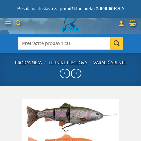
Skip
066/68-68-333
- KOMPLETNA RIBOLOVAČKA OPREMA NA JEDNOM
Besplatna dostava za porudžbine preko
5.000,00
RSD
MESTU!
to
content
Претрага
за:
PRODAVNICA
/
TEHNIKE RIBOLOVA
/
VARALIČARENJE