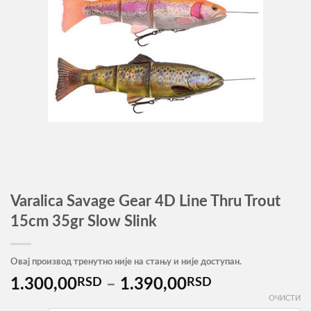
Varalica Savage Gear 4D Line Thru Trout
15cm 35gr Slow Slink
Овај производ тренутно није на стању и није доступан.
Распон
1.300,00
RSD
–
1.390,00
RSD
цена:
ОЧИСТИ