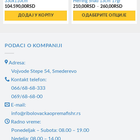
330x110cm
Herring Shad 13cm 17gr
Распон
104.590,00
RSD
210,00
RSD
–
260,00
RSD
цена:
од
ДОДАЈ У КОРПУ
ОДАБЕРИТЕ ОПЦИЈЕ
210,00R
до
Овај
260,00R
производ
има
PODACI O KOMPANIJI
више
варијанти.
Adresa:
Опције
могу
Vojvode Stepe 54, Smederevo
бити
Kontakt telefon:
изабране
066/68-68-333
на
069/68-68-00
страници
E-mail:
производа.
info@ribolovackaopremafishr.rs
Radno vreme:
Ponedeljak – Subota: 08.00 – 19.00
Nedelja: 08.00 – 14.00