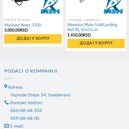
FEEDER PECANJE
ČUVARKE I MEREDOVI
Meredov Mate SolidLanding
Mašinica Neox 3500
Net XL 65x55cm
3.000,00
RSD
1.450,00
RSD
ДОДАЈ У КОРПУ
ДОДАЈ У КОРПУ
PODACI O KOMPANIJI
Adresa:
Vojvode Stepe 54, Smederevo
Kontakt telefon:
066/68-68-333
069/68-68-00
E-mail: