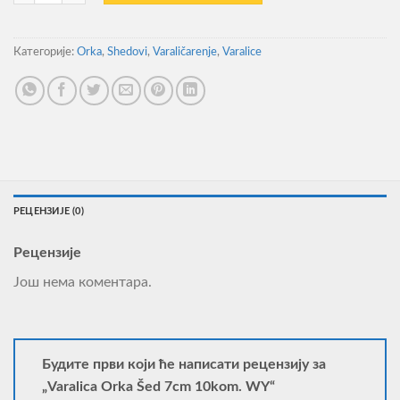
Категорије:
Orka
,
Shedovi
,
Varaličarenje
,
Varalice
РЕЦЕНЗИЈЕ (0)
Рецензије
Још нема коментара.
Будите први који ће написати рецензију за
„Varalica Orka Šed 7cm 10kom. WY“