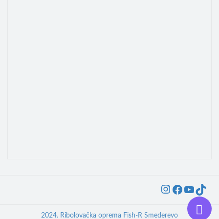
Instagra
Faceb
YouT
Ti
2024. Ribolovačka oprema Fish-R Smederevo