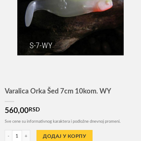
Varalica Orka Šed 7cm 10kom. WY
560,00
RSD
Sve cene su informativnog karaktera i podložne dnevnoj promeni.
Varalica Orka Šed 7cm 10kom. WY количина
ДОДАЈ У КОРПУ