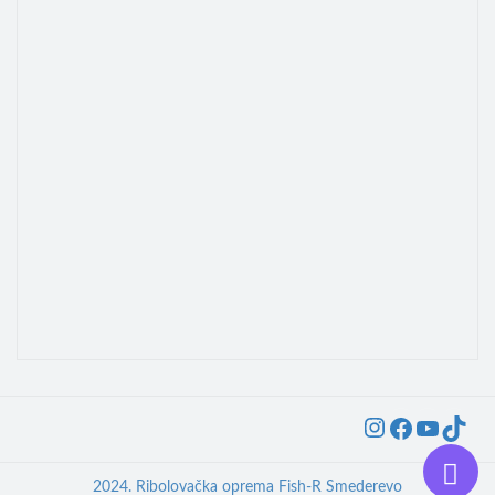
Instagra
Faceb
YouT
Ti
2024. Ribolovačka oprema Fish-R Smederevo