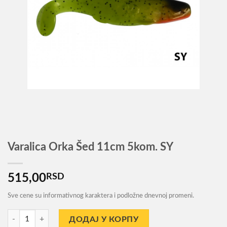
Varalica Orka Šed 11cm 5kom. SY
515,00
RSD
Sve cene su informativnog karaktera i podložne dnevnoj promeni.
Varalica Orka Šed 11cm 5kom. SY количина
ДОДАЈ У КОРПУ