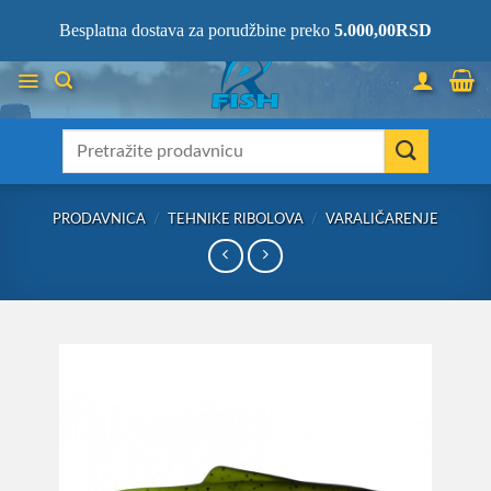
Skip
066/68-68-333
- KOMPLETNA RIBOLOVAČKA OPREMA NA JEDNOM
Besplatna dostava za porudžbine preko
5.000,00
RSD
MESTU!
to
content
Претрага
за:
PRODAVNICA
/
TEHNIKE RIBOLOVA
/
VARALIČARENJE