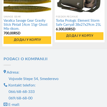
SAVAGE GEAR
FEEDER PECANJE
Varalica Savage Gear Gravity
Torba Prologic Element Storm
Stick Pintail 14cm 15gr Ghost
Safe Carryall 38x27x29cm 25L
Mix-6kom.
6.300,00
RSD
700,00
RSD
ДОДАЈ У КОРПУ
ДОДАЈ У КОРПУ
PODACI O KOMPANIJI
Adresa:
Vojvode Stepe 54, Smederevo
Kontakt telefon:
066/68-68-333
069/68-68-00
E-mail: