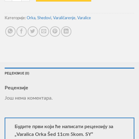
Категорије:
Orka
,
Shedovi
,
Varaličarenje
,
Varalice
РЕЦЕНЗИЈЕ (0)
Рецензије
Још нема коментара.
Будите први који ће написати рецензију за
„Varalica Orka Šed 11cm 5kom. SY“