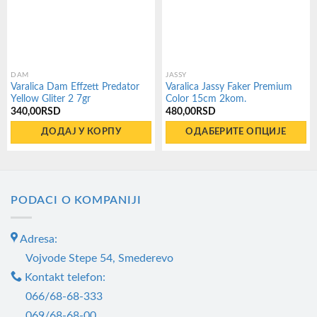
DAM
JASSY
Varalica Dam Effzett Predator
Varalica Jassy Faker Premium
Yellow Gliter 2 7gr
Color 15cm 2kom.
340,00
RSD
480,00
RSD
ДОДАЈ У КОРПУ
ОДАБЕРИТЕ ОПЦИЈЕ
Овај
производ
има
PODACI O KOMPANIJI
више
варијанти.
Adresa:
Опције
могу
Vojvode Stepe 54, Smederevo
бити
Kontakt telefon:
изабране
066/68-68-333
на
069/68-68-00