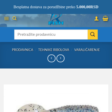
Skip
066/68-68-333
- KOMPLETNA RIBOLOVAČKA OPREMA NA JEDNOM
Besplatna dostava za porudžbine preko
5.000,00
RSD
MESTU!
to
content
Претрага
за:
PRODAVNICA
/
TEHNIKE RIBOLOVA
/
VARALIČARENJE