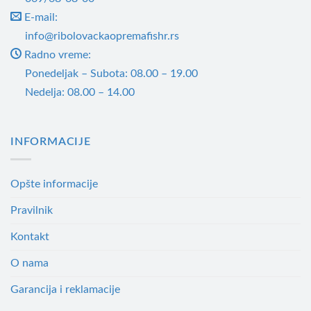
страници
E-mail:
производа.
info@ribolovackaopremafishr.rs
Radno vreme:
Ponedeljak – Subota: 08.00 – 19.00
Nedelja: 08.00 – 14.00
INFORMACIJE
Opšte informacije
Pravilnik
Kontakt
O nama
Garancija i reklamacije