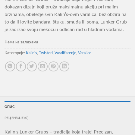
dokazan dizajn koji pruža maksimalnu akciju pri malim
brzinama, obeležje svih Kalin’s-ovih varalica, bez obzira na
to da li lovite bandara, štuku, smuđa ili soma. Lunker Grub
je zadržao svoju mekoću i odličan rad u hladnim vodama.
Нема на залихама
Категорије:
Kalin's
,
Twisteri
,
Varaličarenje
,
Varalice
ОПИС
РЕЦЕНЗИЈЕ (0)
Kalin’s Lunker Grubs – tradicija koja traje! Precizan,