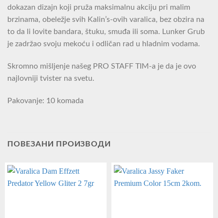
dokazan dizajn koji pruža maksimalnu akciju pri malim
brzinama, obeležje svih Kalin’s-ovih varalica, bez obzira na
to da li lovite bandara, štuku, smuđa ili soma. Lunker Grub
je zadržao svoju mekoću i odličan rad u hladnim vodama.
Skromno mišljenje našeg PRO STAFF TIM-a je da je ovo
najlovniji tvister na svetu.
Pakovanje: 10 komada
ПОВЕЗАНИ ПРОИЗВОДИ