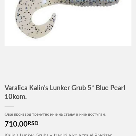
Varalica Kalin’s Lunker Grub 5“ Blue Pearl
10kom.
Овај производ тренутно није на стању и није доступан.
710,00
RSD
Kalin’s Lunker Grubs – tradicija koja traje! Precizan,