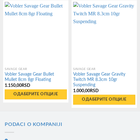
SAVAGE GEAR
SAVAGE GEAR
Vobler Savage Gear Bullet
Vobler Savage Gear Gravity
Mullet 8cm 8gr Floating
Twitch MR 8.3cm 10gr
Suspending
1.150,00
RSD
1.000,00
RSD
ОДАБЕРИТЕ ОПЦИЈЕ
ОДАБЕРИТЕ ОПЦИЈЕ
Овај
Овај
производ
производ
има
има
PODACI O KOMPANIJI
више
више
варијанти.
варијанти.