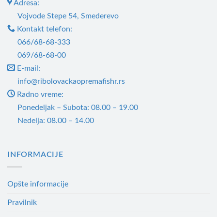
Adresa:
Опције
Опције
могу
Vojvode Stepe 54, Smederevo
могу
бити
Kontakt telefon:
бити
изабране
066/68-68-333
изабране
на
069/68-68-00
на
страници
E-mail:
страници
производа.
info@ribolovackaopremafishr.rs
производа.
Radno vreme:
Ponedeljak – Subota: 08.00 – 19.00
Nedelja: 08.00 – 14.00
INFORMACIJE
Opšte informacije
Pravilnik