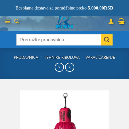
Skip
066/68-68-333
- KOMPLETNA RIBOLOVAČKA OPREMA NA JEDNOM
Besplatna dostava za porudžbine preko
5.000,00
RSD
MESTU!
to
content
Претрага
за:
PRODAVNICA
/
TEHNIKE RIBOLOVA
/
VARALIČARENJE