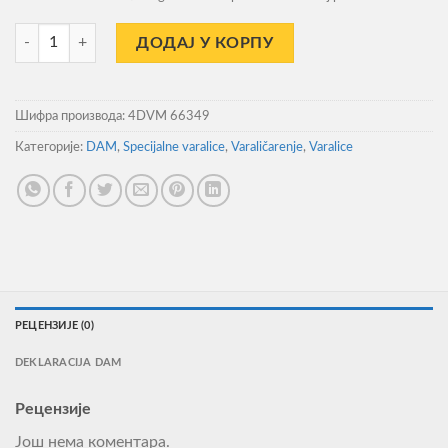
Varalica Dam Madcat A-Static Clonk Teaser Fluo Pink UV Trokraka 3/0
ДОДАЈ У КОРПУ
Шифра производа:
4DVM 66349
Категорије:
DAM
,
Specijalne varalice
,
Varaličarenje
,
Varalice
РЕЦЕНЗИЈЕ (0)
DEKLARACIJA DAM
Рецензије
Још нема коментара.