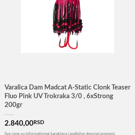
Varalica Dam Madcat A-Static Clonk Teaser
Fluo Pink UV Trokraka 3/0 , 6xStrong
200gr
2.840,00
RSD
Sve cene su informativnog karaktera i podložne dnevnoj promeni.