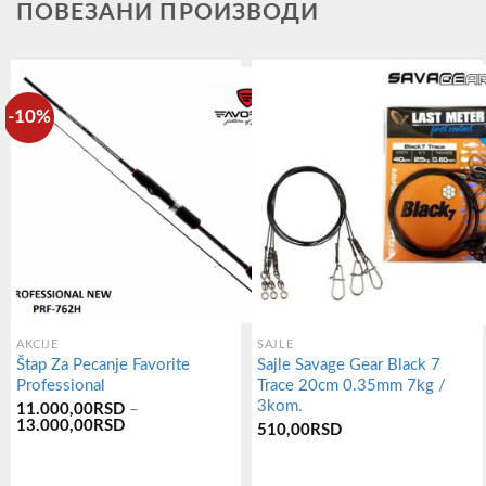
ПОВЕЗАНИ ПРОИЗВОДИ
-10%
AKCIJE
SAJLE
Štap Za Pecanje Favorite
Sajle Savage Gear Black 7
Professional
Trace 20cm 0.35mm 7kg /
3kom.
11.000,00
RSD
–
Распон
13.000,00
RSD
510,00
RSD
цена:
од
11.000,00RSD