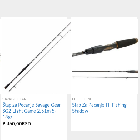
SAVAGE GEAR
FIL FISHING
Štap za Pecanje Savage Gear
Štap Za Pecanje Fil Fishing
SG2 Light Game 2.51m 5-
Shadow
18gr
9.460,00
RSD