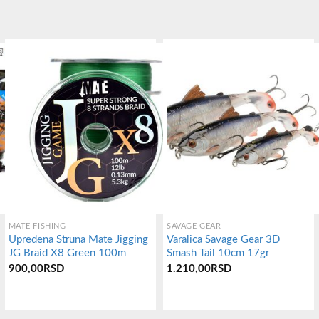
MATE FISHING
SAVAGE GEAR
Upredena Struna Mate Jigging
Varalica Savage Gear 3D
JG Braid X8 Green 100m
Smash Tail 10cm 17gr
900,00
RSD
1.210,00
RSD
Овај
Овај