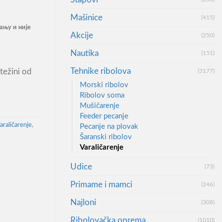
Mašinice
(415)
ању и није
Akcije
(250)
Nautika
(151)
Tehnike ribolova
 težini od
(3177)
Morski ribolov
Ribolov soma
Mušičarenje
Feeder pecanje
araličarenje
,
Pecanje na plovak
Šaranski ribolov
Varaličarenje
Udice
(73)
Primame i mamci
(246)
Najloni
(308)
Ribolovačka oprema
(1010)