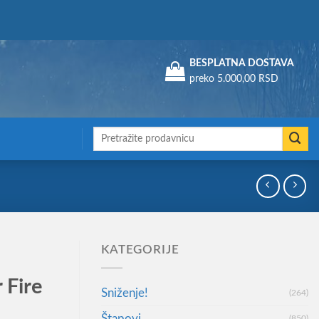
Assign a menu in Theme Options > Menus
BESPLATNA DOSTAVA
preko 5.000,00 RSD
Претрага
за:
KATEGORIJE
 Fire
Sniženje!
(264)
Štapovi
(850)