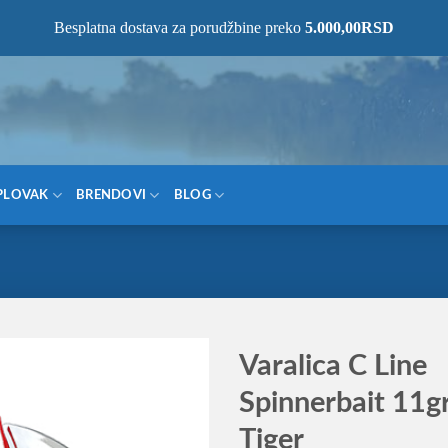
NOM MESTU!
Besplatna dostava za porudžbine preko
5.000,00
RSD
PLOVAK
BRENDOVI
BLOG
Varalica C Line
Spinnerbait 11gr
Tiger