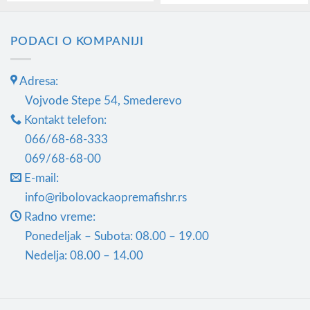
Овај
до
13.000,00RSD
производ
има
PODACI O KOMPANIJI
више
варијанти.
Adresa:
Опције
Vojvode Stepe 54, Smederevo
могу
Kontakt telefon:
бити
066/68-68-333
изабране
069/68-68-00
на
E-mail:
страници
info@ribolovackaopremafishr.rs
производа.
Radno vreme:
Ponedeljak – Subota: 08.00 – 19.00
Nedelja: 08.00 – 14.00