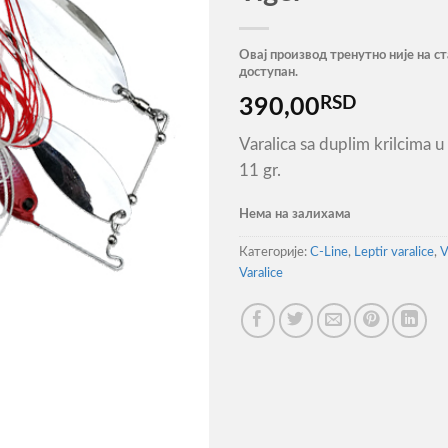
Овај производ тренутно није на ст
доступан.
RSD
390,00
Varalica sa duplim krilcima u
11 gr.
Нема на залихама
Категорије:
C-Line
,
Leptir varalice
,
V
Varalice