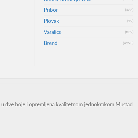
Pribor
(468)
Plovak
(19)
Varalice
(839)
Brend
(4293)
jena u dve boje i opremljena kvalitetnom jednokrakom Mustad