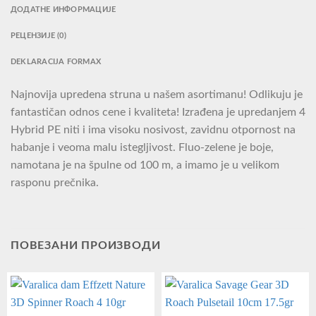
ДОДАТНЕ ИНФОРМАЦИЈЕ
РЕЦЕНЗИЈЕ (0)
DEKLARACIJA FORMAX
Najnovija upredena struna u našem asortimanu! Odlikuju je
fantastičan odnos cene i kvaliteta! Izrađena je upredanjem 4
Hybrid PE niti i ima visoku nosivost, zavidnu otpornost na
habanje i veoma malu istegljivost. Fluo-zelene je boje,
namotana je na špulne od 100 m, a imamo je u velikom
rasponu prečnika.
ПОВЕЗАНИ ПРОИЗВОДИ