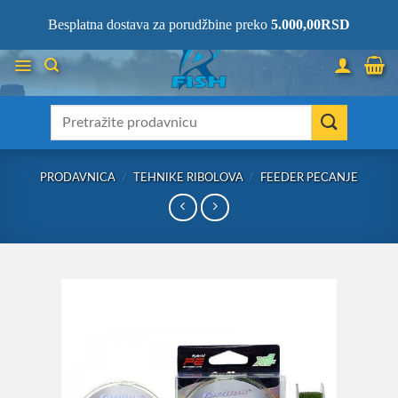
Skip
066/68-68-333
- KOMPLETNA RIBOLOVAČKA OPREMA NA JEDNOM
Besplatna dostava za porudžbine preko
5.000,00
RSD
MESTU!
to
content
Претрага
за:
PRODAVNICA
/
TEHNIKE RIBOLOVA
/
FEEDER PECANJE