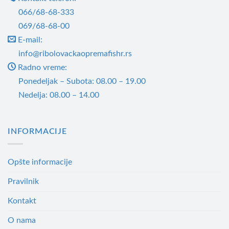
бити
066/68-68-333
изабране
069/68-68-00
на
E-mail:
страници
info@ribolovackaopremafishr.rs
производа.
Radno vreme:
Ponedeljak – Subota: 08.00 – 19.00
Nedelja: 08.00 – 14.00
INFORMACIJE
Opšte informacije
Pravilnik
Kontakt
O nama