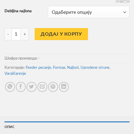
ОЧИСТИ
Debljina najlona
Upredena Struna Tactic PE X4 100m количина
ДОДАЈ У КОРПУ
Шифра производа:
-
Категорије:
Feeder pecanje
,
Formax
,
Najloni
,
Upredene strune
,
Varaličarenje
ОПИС