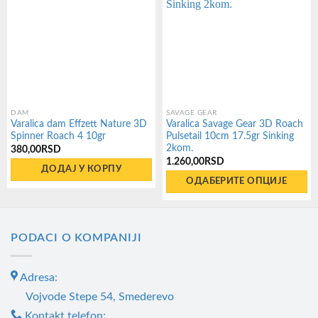
DAM
SAVAGE GEAR
Varalica dam Effzett Nature 3D
Varalica Savage Gear 3D Roach
Spinner Roach 4 10gr
Pulsetail 10cm 17.5gr Sinking
2kom.
380,00
RSD
1.260,00
RSD
ДОДАЈ У КОРПУ
ОДАБЕРИТЕ ОПЦИЈЕ
Овај
производ
има
PODACI O KOMPANIJI
више
варијанти.
Adresa:
Опције
Vojvode Stepe 54, Smederevo
могу
Kontakt telefon: