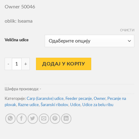
Owner 50046
oblik: Iseama
ОЧИСТИ
Veličina udice
Udice Owner 50046 количина
ДОДАЈ У КОРПУ
Шифра производа:
-
Категорије:
Carp (šaranske) udice
,
Feeder pecanje
,
Owner
,
Pecanje na
plovak
,
Razne udice
,
Šaranski ribolov
,
Udice
,
Udice za belu ribu