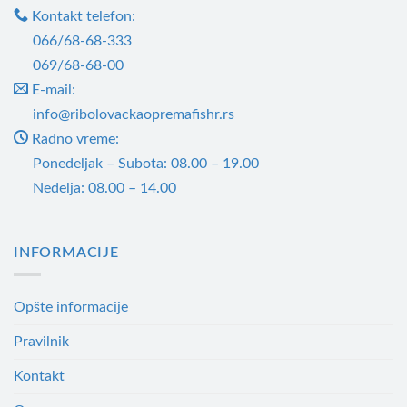
Kontakt telefon:
изабране
изабране
066/68-68-333
на
на
069/68-68-00
страници
страници
производа.
производа.
E-mail:
info@ribolovackaopremafishr.rs
Radno vreme:
Ponedeljak – Subota: 08.00 – 19.00
Nedelja: 08.00 – 14.00
INFORMACIJE
Opšte informacije
Pravilnik
Kontakt