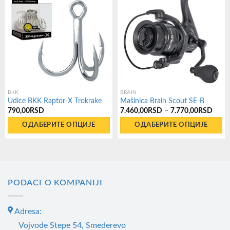
BKK
BRAIN
Udice BKK Raptor-X Trokrake
Mašinica Brain Scout SE-B
Расп
790,00
RSD
7.460,00
RSD
–
7.770,00
RSD
цена:
од
ОДАБЕРИТЕ ОПЦИЈЕ
ОДАБЕРИТЕ ОПЦИЈЕ
7.46
до
Овај
Овај
7.77
производ
производ
има
има
више
више
PODACI O KOMPANIJI
варијанти.
варијанти.
Опције
Опције
Adresa:
могу
могу
Vojvode Stepe 54, Smederevo
бити
бити