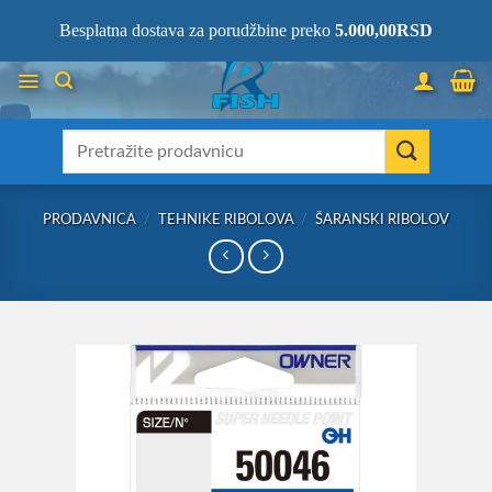
Skip
066/68-68-333
- KOMPLETNA RIBOLOVAČKA OPREMA NA JEDNOM
Besplatna dostava za porudžbine preko
5.000,00
RSD
MESTU!
to
content
Претрага
за:
PRODAVNICA
/
TEHNIKE RIBOLOVA
/
ŠARANSKI RIBOLOV