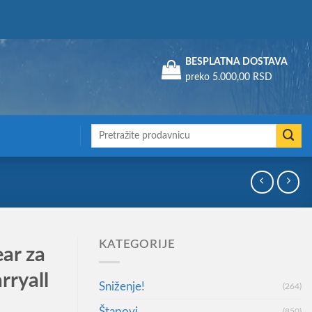
Assign a menu in Theme Options > Menus
BESPLATNA DOSTAVA
preko 5.000,00 RSD
Претрага
за:
KATEGORIJE
ar za
rryall
Sniženje!
(264)
Štapovi
(850)