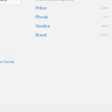
Pribor
(468)
istem Carryall количина
Plovak
(19)
Varalice
(839)
Brend
(4293)
e i futrole
,