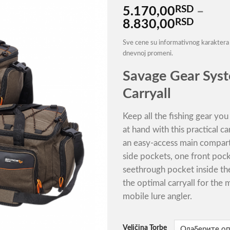
RSD
5.170,00
–
RSD
Распо
8.830,00
цена:
Sve cene su informativnog karaktera 
од
dnevnoj promeni.
5.170
до
Savage Gear Sys
8.830
Carryall
Keep all the fishing gear yo
at hand with this practical ca
an easy-access main compar
side pockets, one front poc
seethrough pocket inside the l
the optimal carryall for the
mobile lure angler.
Veličina Torbe