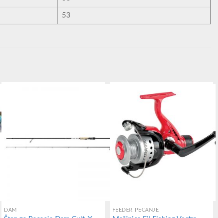
53
DAM
FEEDER PECANJE