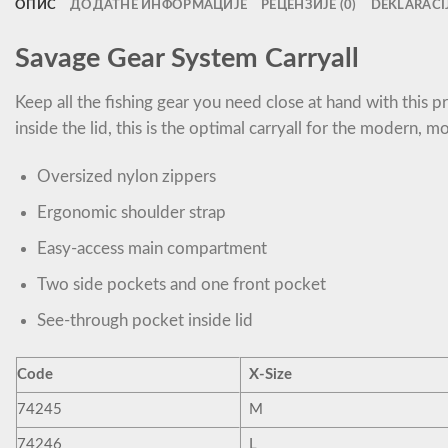
ОПИС
ДОДАТНЕ ИНФОРМАЦИЈЕ
РЕЦЕНЗИЈЕ (0)
DEKLARACI
Savage Gear System Carryall
Keep all the fishing gear you need close at hand with this
inside the lid, this is the optimal carryall for the modern, mo
Oversized nylon zippers
Ergonomic shoulder strap
Easy-access main compartment
Two side pockets and one front pocket
See-through pocket inside lid
Code
X-Size
74245
M
74246
L