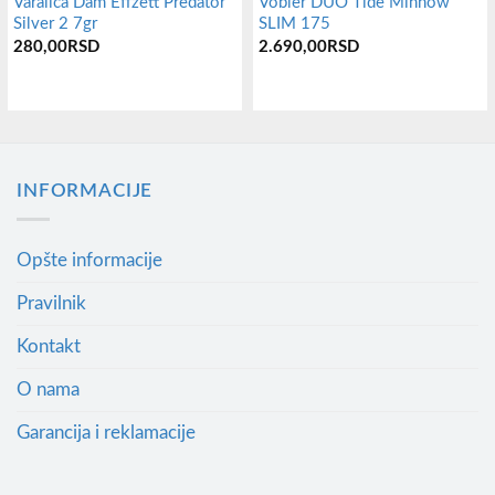
Varalica Dam Effzett Predator
Vobler DUO Tide Minnow
Silver 2 7gr
SLIM 175
280,00
RSD
2.690,00
RSD
Овај
производ
има
INFORMACIJE
више
варијанти.
Опције
Opšte informacije
могу
Pravilnik
бити
изабране
Kontakt
на
O nama
страници
производа.
Garancija i reklamacije