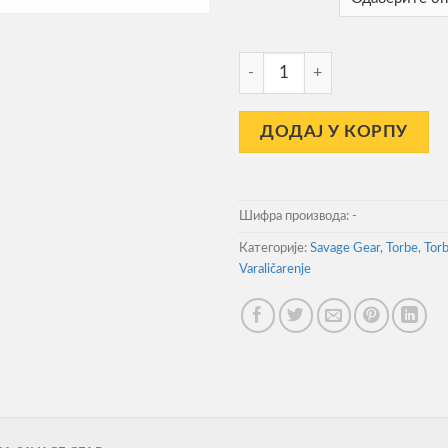
Torba Savage Gear za Pribor S
ДОДАЈ У КОРПУ
Шифра производа:
-
Категорије:
Savage Gear
,
Torbe
,
Torb
Varaličarenje