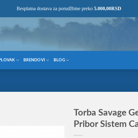
NOM MESTU!
Besplatna dostava za porudžbine preko
5.000,00
RSD
PLOVAK
BRENDOVI
BLOG
Torba Savage Ge
Pribor Sistem Ca