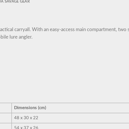
JA SAVAGE GEAR
 practical carryall. With an easy-access main compartment, tw
bile lure angler.
Dimensions (cm)
48 x 30 x 22
54 x 37 x 26