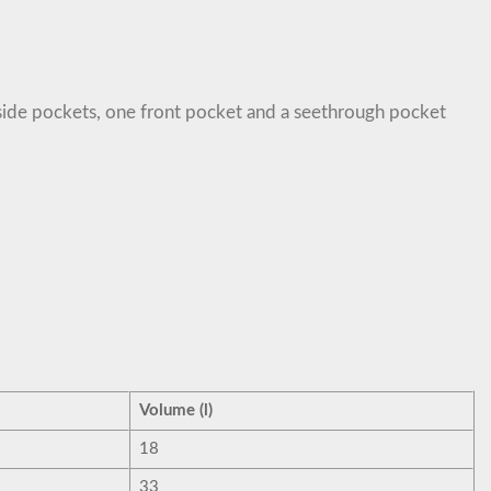
o side pockets, one front pocket and a seethrough pocket
Volume (l)
18
33