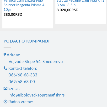
Varalica Dam Effzett Fluo
Štap za Pecanje Dam Mad XT1
Spinner Magenta Prisma 4
3.6m , 3.5lb
10gr
8.020,00
RSD
380,00
RSD
PODACI O KOMPANIJI
Adresa:
Vojvode Stepe 54, Smederevo
Kontakt telefon:
066/68-68-333
069/68-68-00
E-mail:
info@ribolovackaopremafishr.rs
Radno vreme: