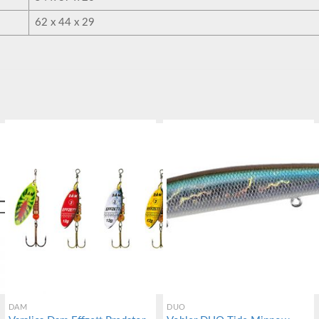
62 x 44 x 29
DAM
DUO