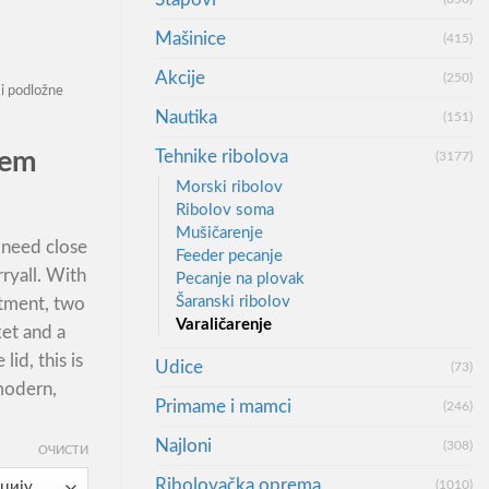
Mašinice
(415)
н
Akcije
(250)
i podložne
Nautika
(151)
,00RSD
Tehnike ribolova
tem
(3177)
,00RSD
Morski ribolov
Ribolov soma
Mušičarenje
u need close
Feeder pecanje
rryall. With
Pecanje na plovak
Šaranski ribolov
tment, two
Varaličarenje
ket and a
id, this is
Udice
(73)
 modern,
Primame i mamci
(246)
Najloni
(308)
ОЧИСТИ
Ribolovačka oprema
(1010)