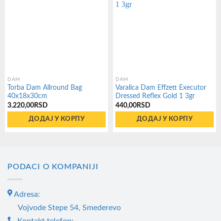
DAM
DAM
Torba Dam Allround Bag
Varalica Dam Effzett Executor
40x18x30cm
Dressed Reflex Gold 1 3gr
3.220,00
RSD
440,00
RSD
ДОДАЈ У КОРПУ
ДОДАЈ У КОРПУ
PODACI O KOMPANIJI
Adresa:
Vojvode Stepe 54, Smederevo
Kontakt telefon: