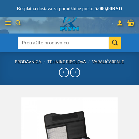
Skip
066/68-68-333
- KOMPLETNA RIBOLOVAČKA OPREMA NA JEDNOM
Besplatna dostava za porudžbine preko
5.000,00
RSD
MESTU!
to
content
Претрага
за:
PRODAVNICA
/
TEHNIKE RIBOLOVA
/
VARALIČARENJE