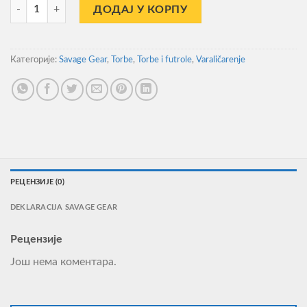
Torba Savage Gear Specialist Soft Lure +2 Kutija 16L L количина
ДОДАЈ У КОРПУ
Категорије:
Savage Gear
,
Torbe
,
Torbe i futrole
,
Varaličarenje
РЕЦЕНЗИЈЕ (0)
DEKLARACIJA SAVAGE GEAR
Рецензије
Још нема коментара.