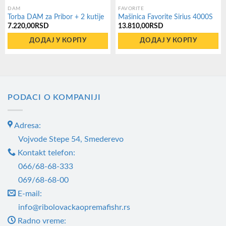
DAM
FAVORITE
Torba DAM za Pribor + 2 kutije
Mašinica Favorite Sirius 4000S
7.220,00
RSD
13.810,00
RSD
ДОДАЈ У КОРПУ
ДОДАЈ У КОРПУ
PODACI O KOMPANIJI
Adresa:
Vojvode Stepe 54, Smederevo
Kontakt telefon:
066/68-68-333
069/68-68-00
E-mail:
info@ribolovackaopremafishr.rs
Radno vreme: