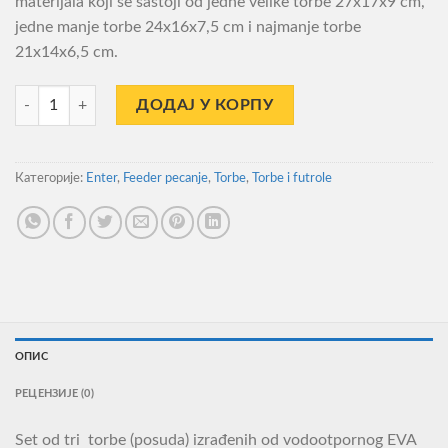
materijala koji se sastoji od jedne velike torbe 27x17x9 cm,
jedne manje torbe 24x16x7,5 cm i najmanje torbe
21x14x6,5 cm.
Torba Enter Eva Feeder Set L количина
ДОДАЈ У КОРПУ
Категорије:
Enter
,
Feeder pecanje
,
Torbe
,
Torbe i futrole
ОПИС
РЕЦЕНЗИЈЕ (0)
Set od tri torbe (posuda) izrađenih od vodootpornog EVA