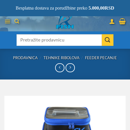
Skip
066/68-68-333
- KOMPLETNA RIBOLOVAČKA OPREMA NA JEDNOM
Besplatna dostava za porudžbine preko
5.000,00
RSD
MESTU!
to
content
Претрага
за:
PRODAVNICA
/
TEHNIKE RIBOLOVA
/
FEEDER PECANJE