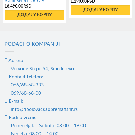
Alarm Set 4+1/R-G-B
1.190,00
RSD
18.490,00
RSD
ДОДАЈ У КОРПУ
ДОДАЈ У КОРПУ
PODACI O KOMPANIJI
Adresa:
Vojvode Stepe 54, Smederevo
Kontakt telefon:
066/68-68-333
069/68-68-00
E-mail:
info@ribolovackaopremafishr.rs
Radno vreme:
Ponedeljak – Subota: 08.00 – 19.00
Nedelja: 08.00 – 14.00