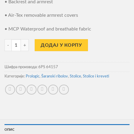
• Backrest and armrest
• Air-Tex removable armrest covers
• MCP Waterproof and breathable fabric
Stolica Prologic Inspire Daddy Long Recliner Chair With Armrest 140
ДОДАЈ У КОРПУ
Шифра производа:
6PS 64157
Категорије:
Prologic
,
Šaranski ribolov
,
Stolice
,
Stolice i kreveti
ОПИС