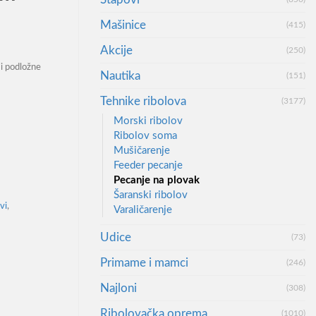
Mašinice
(415)
Akcije
(250)
i podložne
Nautika
(151)
Tehnike ribolova
(3177)
ele Starter 3m+Gotov Sistem количина
Morski ribolov
Ribolov soma
Mušičarenje
Feeder pecanje
Pecanje na plovak
Šaranski ribolov
vi
,
Varaličarenje
Udice
(73)
Primame i mamci
(246)
Najloni
(308)
Ribolovačka oprema
(1010)