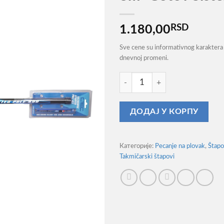
RSD
1.180,00
Sve cene su informativnog karaktera 
dnevnoj promeni.
Štap Za Pecanje Spro C-Tec T
ДОДАЈ У КОРПУ
Категорије:
Pecanje na plovak
,
Štapo
Takmičarski štapovi