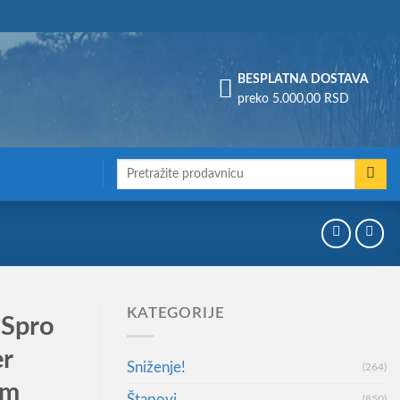
Assign a menu in Theme Options > Menus
BESPLATNA DOSTAVA
preko 5.000,00 RSD
Претрага
за:
KATEGORIJE
 Spro
er
Sniženje!
(264)
em
Štapovi
(850)