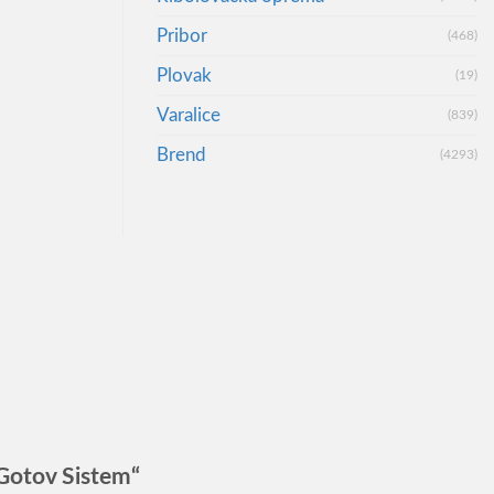
Pribor
(468)
Plovak
(19)
Varalice
(839)
Brend
(4293)
Gotov Sistem“