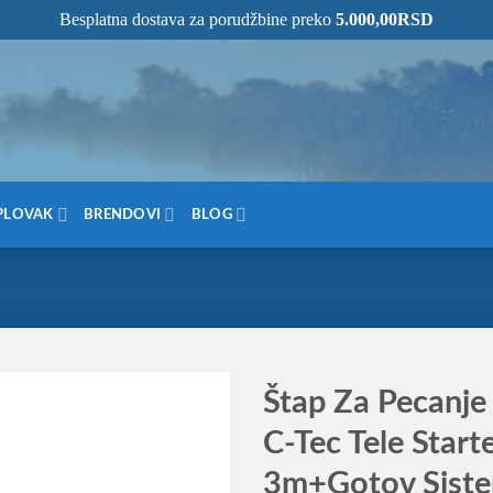
Besplatna dostava za porudžbine preko
5.000,00
RSD
NOM MESTU!
PLOVAK
BRENDOVI
BLOG
Štap Za Pecanje
C-Tec Tele Start
3m+Gotov Sist