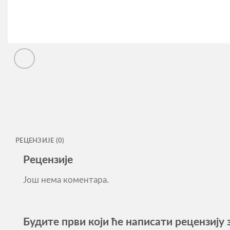
РЕЦЕНЗИЈЕ (0)
Рецензије
Још нема коментара.
Будите први који ће написати рецензију з