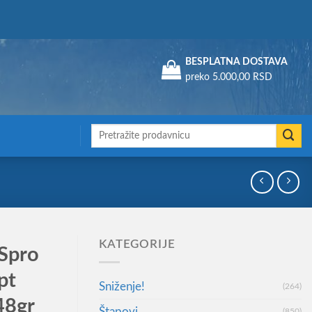
Assign a menu in Theme Options > Menus
BESPLATNA DOSTAVA
preko 5.000,00 RSD
Претрага
за:
KATEGORIJE
 Spro
pt
Sniženje!
(264)
48gr
Štapovi
(850)