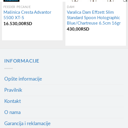
FEEDER PECANJE
DAM
Mašinica Cresta Advantor
Varalica Dam Effzett Slim
5500 XT-S
Standard Spoon Holographic
Blue/Chartreuse 6.5cm 16gr
16.530,00
RSD
430,00
RSD
INFORMACIJE
Opšte informacije
Pravilnik
Kontakt
O nama
Garancija i reklamacije