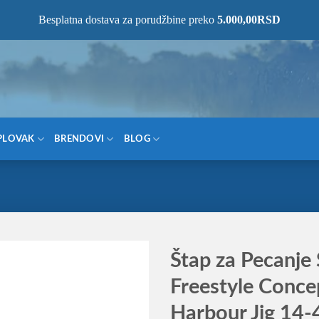
NOM MESTU!
Besplatna dostava za porudžbine preko
5.000,00
RSD
PLOVAK
BRENDOVI
BLOG
Štap za Pecanje
Freestyle Conce
Harbour Jig 14-