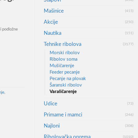
Mašinice
(415)
Akcije
(250)
i podložne
Nautika
(151)
Tehnike ribolova
(3177)
le Concept Harbour Jig 14-48gr количина
Morski ribolov
Ribolov soma
Mušičarenje
Feeder pecanje
Pecanje na plovak
Šaranski ribolov
Varaličarenje
nje
,
Udice
(73)
Primame i mamci
(246)
Najloni
(308)
Ribolovačka oprema
(1010)