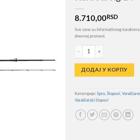
RSD
8.710,00
Sve cene su informativnog karaktera 
dnevnoj promeni.
Štap za Pecanje Spro Freesty
ДОДАЈ У КОРПУ
Категорије:
Spro
,
Štapovi
,
Varaličare
Varaličarski štapovi