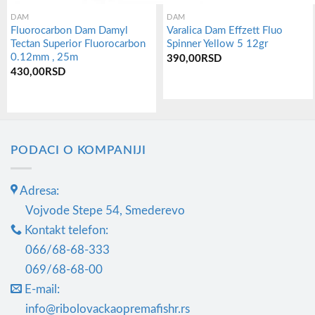
DAM
DAM
Fluorocarbon Dam Damyl
Varalica Dam Effzett Fluo
Tectan Superior Fluorocarbon
Spinner Yellow 5 12gr
0.12mm , 25m
390,00
RSD
430,00
RSD
PODACI O KOMPANIJI
Adresa:
Vojvode Stepe 54, Smederevo
Kontakt telefon:
066/68-68-333
069/68-68-00
E-mail:
info@ribolovackaopremafishr.rs